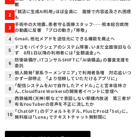
載
「就活に生成AI利用」ほぼ全員に 面接で内容追及され困惑
2
も
手術中の大地震、患者守る医療スタッフ……熊本総合病院
3
の動画に反響 「プロの動き」「尊敬」
Gmail、他社メアドを送信元にできる機能を廃止へ
4
ドコモ・バイクシェアのシステム障害、いまだ全面復旧なら
5
ず 8月1日以降の利用者には「全額返金」へ
防衛装備庁、ITコンサルSHIFTに「AI装備品」の審査支援を
6
委託
個人開発「家系ラーメンマニア」で利用者急増 対応追いつ
7
かず一部停止 「より信頼していただけるアプリに」
「配信システムをAIで自作したアイドル」こと宮本佳林さ
8
ん、Cloudflare Workersの開発者イベントに登壇へ
西鉄福岡（天神）駅などで意図しない駅構内放送 第三者が
9
有名YouTuberの音声を不正に流したか
「ChatGPT」のデフォルトモデル、PlusとProは「Sol」に、
10
無料版は「Luna」でテキストチャット無制限に