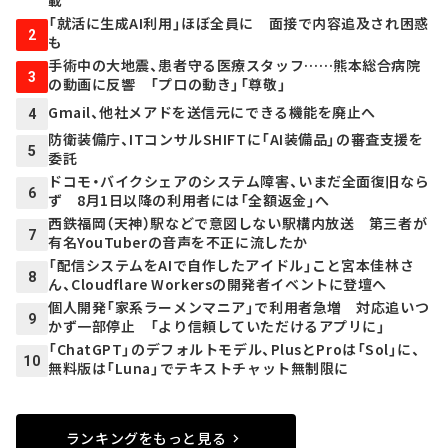
載
「就活に生成AI利用」ほぼ全員に 面接で内容追及され困惑
2
も
手術中の大地震、患者守る医療スタッフ……熊本総合病院
3
の動画に反響 「プロの動き」「尊敬」
Gmail、他社メアドを送信元にできる機能を廃止へ
4
防衛装備庁、ITコンサルSHIFTに「AI装備品」の審査支援を
5
委託
ドコモ・バイクシェアのシステム障害、いまだ全面復旧なら
6
ず 8月1日以降の利用者には「全額返金」へ
西鉄福岡（天神）駅などで意図しない駅構内放送 第三者が
7
有名YouTuberの音声を不正に流したか
「配信システムをAIで自作したアイドル」こと宮本佳林さ
8
ん、Cloudflare Workersの開発者イベントに登壇へ
個人開発「家系ラーメンマニア」で利用者急増 対応追いつ
9
かず一部停止 「より信頼していただけるアプリに」
「ChatGPT」のデフォルトモデル、PlusとProは「Sol」に、
10
無料版は「Luna」でテキストチャット無制限に
ランキングをもっと見る