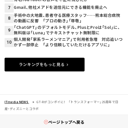
Gmail、他社メアドを送信元にできる機能を廃止へ
7
手術中の大地震、患者守る医療スタッフ……熊本総合病院
8
の動画に反響 「プロの動き」「尊敬」
「ChatGPT」のデフォルトモデル、PlusとProは「Sol」に、
9
無料版は「Luna」でテキストチャット無制限に
個人開発「家系ラーメンマニア」で利用者急増 対応追いつ
10
かず一部停止 「より信頼していただけるアプリに」
ランキングをもっと見る
ITmedia NEWS
GT-Rがコンボイに！ 「トランスフォーマー」25周年で日
産・ディズニーとコラボ
ページトップへ戻る