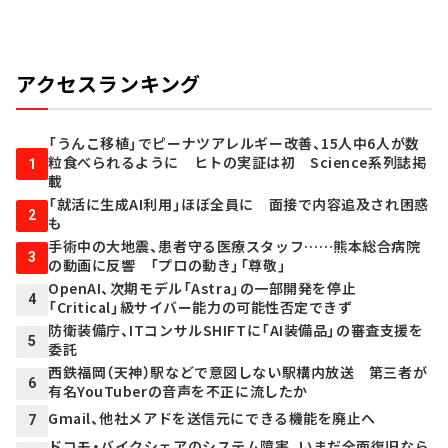
アクセスランキング
「うんこ移植」でピーナツアレルギー改善、15人中6人が数
粒食べられるように ヒトの実証は初 Science系列誌掲
1
載
「就活に生成AI利用」ほぼ全員に 面接で内容追及され困惑
2
も
手術中の大地震、患者守る医療スタッフ……熊本総合病院
3
の動画に反響 「プロの動き」「尊敬」
OpenAI、次期モデル「Astra」の一部開発を停止
4
「Critical」級サイバー能力の可能性否定できず
防衛装備庁、ITコンサルSHIFTに「AI装備品」の審査支援を
5
委託
西鉄福岡（天神）駅などで意図しない駅構内放送 第三者が
6
有名YouTuberの音声を不正に流したか
Gmail、他社メアドを送信元にできる機能を廃止へ
7
ドコモ・バイクシェアのシステム障害、いまだ全面復旧なら