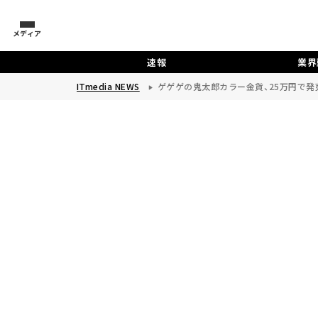
メディア
速報
業界
ITmedia NEWS
ゲゲゲの鬼太郎カラー金貨、25万円で発