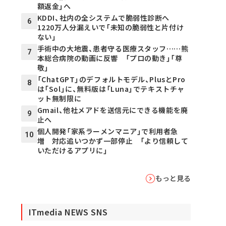
額返金」へ
KDDI、社内の全システムで脆弱性診断へ
6
1220万人分漏えいで「未知の脆弱性と片付け
ない」
手術中の大地震、患者守る医療スタッフ……熊
7
本総合病院の動画に反響 「プロの動き」「尊
敬」
「ChatGPT」のデフォルトモデル、PlusとPro
8
は「Sol」に、無料版は「Luna」でテキストチャ
ット無制限に
Gmail、他社メアドを送信元にできる機能を廃
9
止へ
個人開発「家系ラーメンマニア」で利用者急
10
増 対応追いつかず一部停止 「より信頼して
いただけるアプリに」
もっと見る
ITmedia NEWS SNS