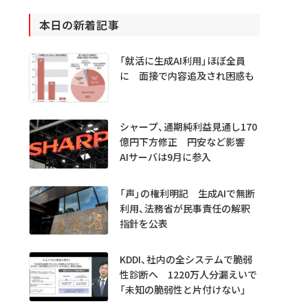
本日の新着記事
「就活に生成AI利用」ほぼ全員
に 面接で内容追及され困惑も
シャープ、通期純利益見通し170
億円下方修正 円安など影響
AIサーバは9月に参入
「声」の権利明記 生成AIで無断
利用、法務省が民事責任の解釈
指針を公表
KDDI、社内の全システムで脆弱
性診断へ 1220万人分漏えいで
「未知の脆弱性と片付けない」