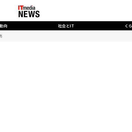
動向
社会とIT
く
売