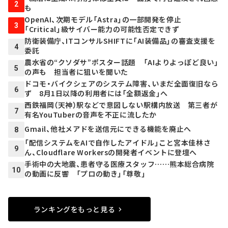
2
も
OpenAI、次期モデル「Astra」の一部開発を停止
3
「Critical」級サイバー能力の可能性否定できず
防衛装備庁、ITコンサルSHIFTに「AI装備品」の審査支援を
4
委託
農水省の“クソダサ”ポスター話題 「AIよりよっぽど良い」
5
の声も 担当者に狙いを聞いた
ドコモ・バイクシェアのシステム障害、いまだ全面復旧なら
6
ず 8月1日以降の利用者には「全額返金」へ
西鉄福岡（天神）駅などで意図しない駅構内放送 第三者が
7
有名YouTuberの音声を不正に流したか
Gmail、他社メアドを送信元にできる機能を廃止へ
8
「配信システムをAIで自作したアイドル」こと宮本佳林さ
9
ん、Cloudflare Workersの開発者イベントに登壇へ
手術中の大地震、患者守る医療スタッフ……熊本総合病院
10
の動画に反響 「プロの動き」「尊敬」
ランキングをもっと見る