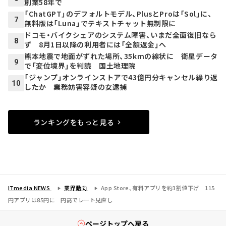
創業58年で
「ChatGPT」のデフォルトモデル、PlusとProは「Sol」に、
7
無料版は「Luna」でテキストチャット無制限に
ドコモ・バイクシェアのシステム障害、いまだ全面復旧なら
8
ず 8月1日以降の利用者には「全額返金」へ
熊本地震で地面がずれた場所、35kmの線状に 衛星データ
9
で「変位境界」を判読 国土地理院
「ジャンプ」オンラインストアで43億円分キャンセル繰り返
10
したか 業務妨害容疑の女逮捕
ランキングをもっと見る
ITmedia NEWS
業界動向
App Store、有料アプリを約3割値下げ 115
円アプリは85円に 円高でレート見直し
ページトップへ戻る