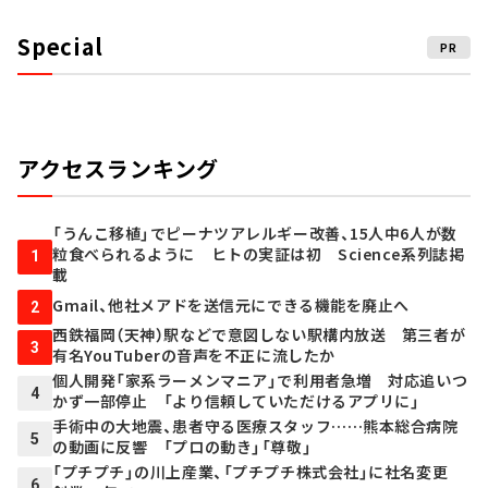
Special
PR
アクセスランキング
「うんこ移植」でピーナツアレルギー改善、15人中6人が数
粒食べられるように ヒトの実証は初 Science系列誌掲
1
載
Gmail、他社メアドを送信元にできる機能を廃止へ
2
西鉄福岡（天神）駅などで意図しない駅構内放送 第三者が
3
有名YouTuberの音声を不正に流したか
個人開発「家系ラーメンマニア」で利用者急増 対応追いつ
4
かず一部停止 「より信頼していただけるアプリに」
手術中の大地震、患者守る医療スタッフ……熊本総合病院
5
の動画に反響 「プロの動き」「尊敬」
「プチプチ」の川上産業、「プチプチ株式会社」に社名変更
6