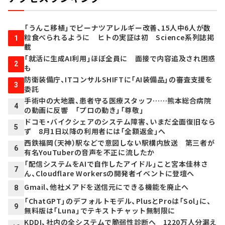
「うんこ移植」でピーナツアレルギー改善、15人中6人が数
粒食べられるように ヒトの実証は初 Science系列誌掲
1
載
「就活に生成AI利用」ほぼ全員に 面接で内容追及され困惑
2
も
防衛装備庁、ITコンサルSHIFTに「AI装備品」の審査支援を
3
委託
手術中の大地震、患者守る医療スタッフ……熊本総合病院
4
の動画に反響 「プロの動き」「尊敬」
ドコモ・バイクシェアのシステム障害、いまだ全面復旧なら
5
ず 8月1日以降の利用者には「全額返金」へ
西鉄福岡（天神）駅などで意図しない駅構内放送 第三者が
6
有名YouTuberの音声を不正に流したか
「配信システムをAIで自作したアイドル」こと宮本佳林さ
7
ん、Cloudflare Workersの開発者イベントに登壇へ
Gmail、他社メアドを送信元にできる機能を廃止へ
8
「ChatGPT」のデフォルトモデル、PlusとProは「Sol」に、
9
無料版は「Luna」でテキストチャット無制限に
KDDI、社内の全システムで脆弱性診断へ 1220万人分漏え