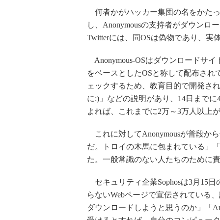
何者かがハッカー集団の名をかたって「
し、Anonymousの支持者がダウンロ
Twitterには、同OSは偽物であ
Anonymous-OSはダウンロードサイ
をベースとしたOSと称して配布され
ェックするため、教育目的で開発され
に:)」などの説明があり、14日まで
よれば、これまでに2万～3万人以上
これに対してAnonymousが普段から使
だ。トロイの木馬に包まれている」「わ
た。一般常識のない人たちのために
セキュリティ企業Sophosは3月1
らないWebページで宣伝されている
ダウンロードしようと思うのか」「Ano