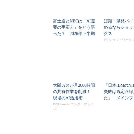
富士通とNECは「AI需
短期・単発バイ
要の手応え」をどう語
めるならショッ
った？ 2026年下半期
クス
の見通しを考...
PR(ショットワークス
大阪ガスが月2000時間
「日本IBMのN
の共有作業を削減！
失敗は既定路線
現場のAI活用術
た」 メインフ
大撤退時代のリス
PR(ITmedia エンタープライ
ズ)