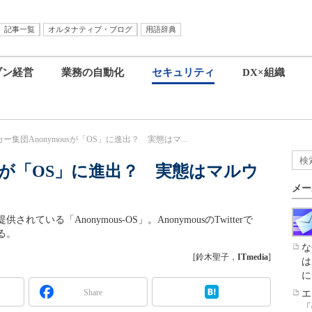
記事一覧
オルタナティブ・ブログ
用語辞典
ブン経営
業務の自動化
セキュリティ
DX×組織
ー集団Anonymousが「OS」に進出？ 実態はマ...
usが「OS」に進出？ 実態はマルウ
メー
る「Anonymous-OS」。AnonymousのTwitterで
る。
な
[鈴木聖子，
ITmedia
]
は
に
Share
エ
「