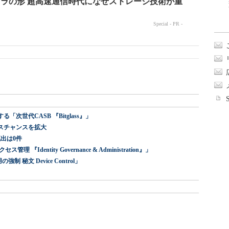
世代CASB 『Bitglass』」
スチャンスを拡大
出は0件
dentity Governance & Administration』」
 秘文 Device Control」