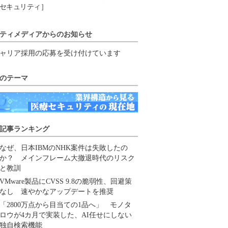
セキュリティ］
ティメディアからのお知らせ
ャリア採用の応募を受け付けています
のテーマ
記事ランキング
なぜ、日本IBMのNHK案件は失敗したの
か？ メインフレーム大撤退時代のリスク
と教訓
VMware製品にCVSS 9.8の脆弱性、回避策
なし 速やかなアップデートを推奨
「2800万点から目当ての1品へ」 モノタ
ロウが4カ月で実装した、AI任せにしない
独自検索機能