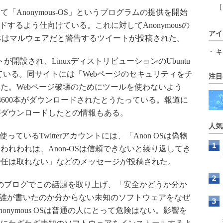
［
Anonymous-OS」というプログラムの提供を開始
ードするよう仕向けている。これに対してAnonymousの
アイ
り、実体はマルウェアだと警告するツイートが投稿された。
キ
トが開設され、LinuxディストリビューションのUbuntu
ている。同サイトには「Webページのセキュリティをチ
注目
た。Webページ破壊のためにツールを使わないよう
に4600本がダウンロードされたとうたっている。報道に
がダウンロードしたとの情報もある。
人気
っているTwitterアカウントには、「Anon OSは偽物
れわれは、Anon-OSは信頼できないと繰り返してき
責任は取れない」などのメッセージが投稿された。
5日のブログでこの話題を取り上げ、「安全かどうか分か
、誰が書いたのか分からない未知のソフトウェアをなぜ
nymous OSは普通の人にとって危険はない。影響を