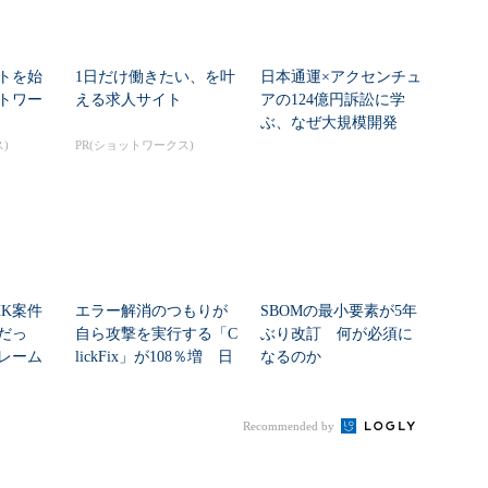
トを始
1日だけ働きたい、を叶
日本通運×アクセンチュ
トワー
える求人サイト
アの124億円訴訟に学
ぶ、なぜ大規模開発
は“燃える”のか
)
PR(ショットワークス)
HK案件
エラー解消のつもりが
SBOMの最小要素が5年
だっ
自ら攻撃を実行する「C
ぶり改訂 何が必須に
レーム
lickFix」が108％増 日
なるのか
ク...
本の割...
Recommended by