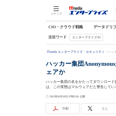
メディア
CIO・クラウド戦略
データドリ
注目ワード
エンタープライズAI
ITmedia エンタープライズ
セキュリティ
ハッカ
ハッカー集団Anonymo
ェアか
ハッカー集団の名をかたってダウンロード提供されてい
は、この実態はマルウェアだと警告してい
2012年03月16日 07時21分 公開
印刷
見る