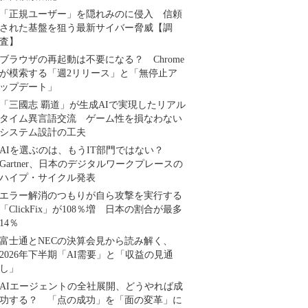
「正規ユーザー」を隠れみのに侵入 信頼
された基盤を狙う最新サイバー脅威【調
査】
ブラウザの再起動は不要になる？ Chrome
が模索する「週2リリース」と「無停止ア
ップデート」
「三國志 覇道」が生成AIで実現したリアル
タイム異言語交流 ゲーム性を損なわない
システム設計の工夫
AIを選ぶのは、もうIT部門ではない？
Gartner、日本のデジタルワークプレースの
ハイプ・サイクル発表
エラー解消のつもりが自ら攻撃を実行する
「ClickFix」が108％増 日本の割合が最多
14％
富士通とNECの決算会見から読み解く、
2026年下半期「AI需要」と「収益の見通
し」
AIエージェントの全社展開、どうやれば成
功する？ 「点の成功」を「面の変革」に