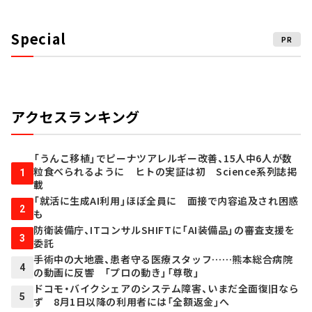
Special
PR
アクセスランキング
「うんこ移植」でピーナツアレルギー改善、15人中6人が数
粒食べられるように ヒトの実証は初 Science系列誌掲
1
載
「就活に生成AI利用」ほぼ全員に 面接で内容追及され困惑
2
も
防衛装備庁、ITコンサルSHIFTに「AI装備品」の審査支援を
3
委託
手術中の大地震、患者守る医療スタッフ……熊本総合病院
4
の動画に反響 「プロの動き」「尊敬」
ドコモ・バイクシェアのシステム障害、いまだ全面復旧なら
5
ず 8月1日以降の利用者には「全額返金」へ