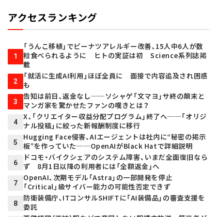
アクセスランキング
「うんこ移植」でピーナツアレルギー改善、15人中6人が数
粒食べられるように ヒトの実証は初 Science系列誌掲
1
載
「就活に生成AI利用」ほぼ全員に 面接で内容追及され困惑
2
も
告知は前日、返金なし──ソシャゲ「文マヨ」サ終の顛末と
3
マンガ家を驚かせたファンの嘆きとは？
X、「クリエイター収益分配プログラム」終了へ──「オリジ
4
ナル投稿」に絞った新報酬制度に移行
Hugging Face侵害、AIエージェントは社内に“秘密の掲示
5
板”を作っていた──OpenAIがBlack Hatで詳細説明
ドコモ・バイクシェアのシステム障害、いまだ全面復旧なら
6
ず 8月1日以降の利用者には「全額返金」へ
OpenAI、次期モデル「Astra」の一部開発を停止
7
「Critical」級サイバー能力の可能性否定できず
防衛装備庁、ITコンサルSHIFTに「AI装備品」の審査支援を
8
委託