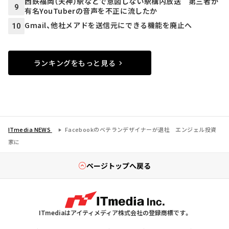
西鉄福岡（天神）駅などで意図しない駅構内放送 第三者が
9
有名YouTuberの音声を不正に流したか
Gmail、他社メアドを送信元にできる機能を廃止へ
10
ランキングをもっと見る
ITmedia NEWS
Facebookのベテランデザイナーが退社 エンジェル投資
家に
ページトップへ戻る
ITmediaはアイティメディア株式会社の登録商標です。