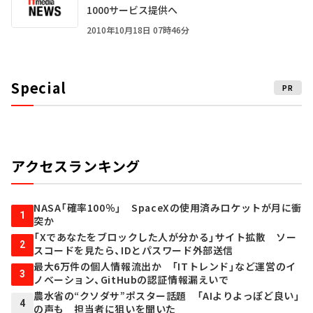
1000サービス提供へ
2010年10月18日 07時46分
Special
PR
アクセスランキング
NASA「確率100％」 SpaceXの使用済みロケットが月に衝
1
突か
「Xであなたをブロックした人が分かる」サイト拡散 ソー
2
スコードを見たら、IDとパスワード外部送信
最大6万件の個人情報流出か 「ITトレンド」など運営のイ
3
ノベーション、GitHubの認証情報漏えいで
農水省の“クソダサ”ポスター話題 「AIよりよっぽど良い」
4
の声も 担当者に狙いを聞いた