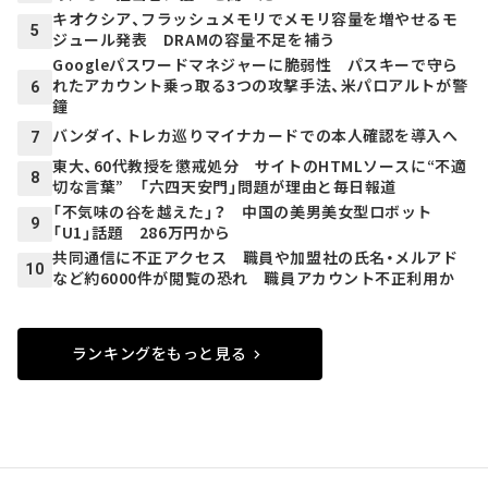
キオクシア、フラッシュメモリでメモリ容量を増やせるモ
5
ジュール発表 DRAMの容量不足を補う
Googleパスワードマネジャーに脆弱性 パスキーで守ら
れたアカウント乗っ取る3つの攻撃手法、米パロアルトが警
6
鐘
バンダイ、トレカ巡りマイナカードでの本人確認を導入へ
7
東大、60代教授を懲戒処分 サイトのHTMLソースに“不適
8
切な言葉” 「六四天安門」問題が理由と毎日報道
「不気味の谷を越えた」？ 中国の美男美女型ロボット
9
「U1」話題 286万円から
共同通信に不正アクセス 職員や加盟社の氏名・メルアド
10
など約6000件が閲覧の恐れ 職員アカウント不正利用か
ランキングをもっと見る