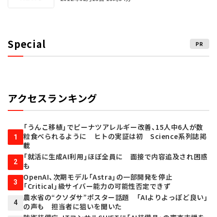
Special
PR
アクセスランキング
「うんこ移植」でピーナツアレルギー改善、15人中6人が数
粒食べられるように ヒトの実証は初 Science系列誌掲
1
載
「就活に生成AI利用」ほぼ全員に 面接で内容追及され困惑
2
も
OpenAI、次期モデル「Astra」の一部開発を停止
3
「Critical」級サイバー能力の可能性否定できず
農水省の“クソダサ”ポスター話題 「AIよりよっぽど良い」
4
の声も 担当者に狙いを聞いた