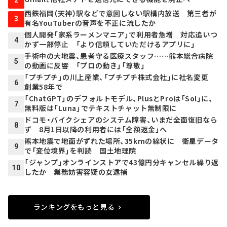
2
西鉄福岡（天神）駅などで意図しない駅構内放送 第三者が
3
有名YouTuberの音声を不正に流したか
個人開発「家系ラーメンマニア」で利用者急増 対応追いつ
4
かず一部停止 「より信頼していただけるアプリに」
手術中の大地震、患者守る医療スタッフ……熊本総合病院
5
の動画に反響 「プロの動き」「尊敬」
「プチプチ」の川上産業、「プチプチ株式会社」に社名変更
6
創業58年で
「ChatGPT」のデフォルトモデル、PlusとProは「Sol」に、
7
無料版は「Luna」でテキストチャット無制限に
ドコモ・バイクシェアのシステム障害、いまだ全面復旧なら
8
ず 8月1日以降の利用者には「全額返金」へ
熊本地震で地面がずれた場所、35kmの線状に 衛星データ
9
で「変位境界」を判読 国土地理院
「ジャンプ」オンラインストアで43億円分キャンセル繰り返
10
したか 業務妨害容疑の女逮捕
ランキングをもっと見る