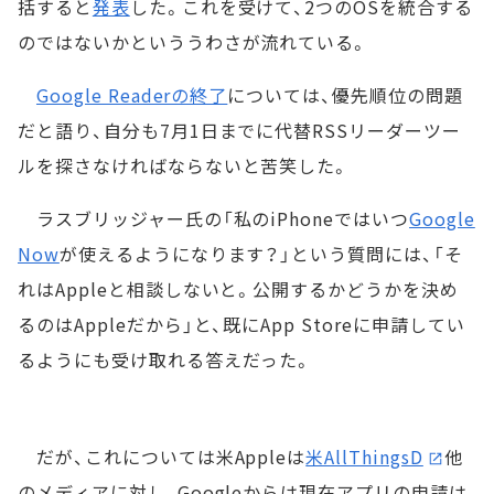
括すると
発表
した。これを受けて、2つのOSを統合する
のではないかといううわさが流れている。
Google Readerの終了
については、優先順位の問題
だと語り、自分も7月1日までに代替RSSリーダーツー
ルを探さなければならないと苦笑した。
ラスブリッジャー氏の「私のiPhoneではいつ
Google
Now
が使えるようになります？」という質問には、「そ
れはAppleと相談しないと。公開するかどうかを決め
るのはAppleだから」と、既にApp Storeに申請してい
るようにも受け取れる答えだった。
だが、これについては米Appleは
米AllThingsD
他
のメディアに対し、Googleからは現在アプリの申請は