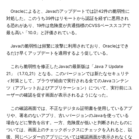
Oracleによると、Javaのアップデートでは計42件の脆弱性に
対処した。このうち39件はリモートから認証を経ずに悪用され
る恐れがあり、19件は危険度が共通指標のCVSSベーススコアで
最も高い「10.0」と評価されている。
Javaの脆弱性は頻繁に攻撃に利用されており、Oracleはでき
るだけ早くアップデートを適用するよう促している。
これら脆弱性を修正したJavaの最新版は「Java 7 Update
21」（1.7.0_21）となる。このバージョンでは新たなセキュリテ
ィ対策として、ブラウザ経由で実行される全てのJavaコンテン
ツ（アプレットおよびアプリケーション）について、実行前にユ
ーザーの確認を促す画面が表示されるようになった。
この確認画面では、不正なデジタル証明書を使用しているアプ
リや、署名のないアプリ、古いバージョンのJavaを使っている
場合などに警告を出す。一方、危険度が低いと判断されたものに
ついては、画面上のチェックボックスにチェックを入れると、以
後、同じベンダーのアプリについては確認画面が表示されなくな