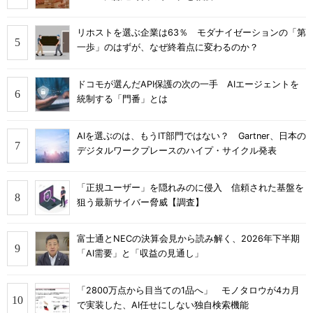
リホストを選ぶ企業は63％ モダナイゼーションの「第
一歩」のはずが、なぜ終着点に変わるのか？
ドコモが選んだAPI保護の次の一手 AIエージェントを
統制する「門番」とは
AIを選ぶのは、もうIT部門ではない？ Gartner、日本の
デジタルワークプレースのハイプ・サイクル発表
「正規ユーザー」を隠れみのに侵入 信頼された基盤を
狙う最新サイバー脅威【調査】
富士通とNECの決算会見から読み解く、2026年下半期
「AI需要」と「収益の見通し」
「2800万点から目当ての1品へ」 モノタロウが4カ月
で実装した、AI任せにしない独自検索機能