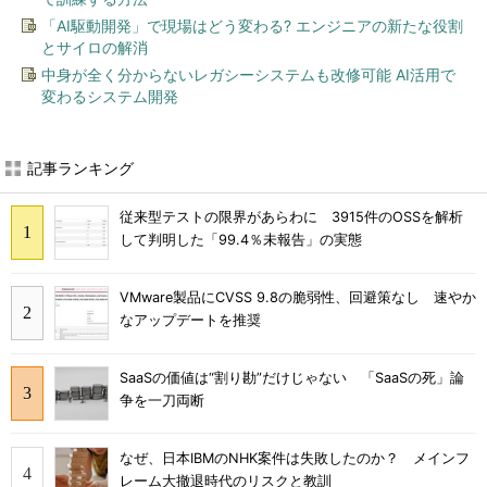
「AI駆動開発」で現場はどう変わる? エンジニアの新たな役割
とサイロの解消
中身が全く分からないレガシーシステムも改修可能 AI活用で
変わるシステム開発
記事ランキング
従来型テストの限界があらわに 3915件のOSSを解析
して判明した「99.4％未報告」の実態
VMware製品にCVSS 9.8の脆弱性、回避策なし 速やか
なアップデートを推奨
SaaSの価値は“割り勘”だけじゃない 「SaaSの死」論
争を一刀両断
なぜ、日本IBMのNHK案件は失敗したのか？ メインフ
レーム大撤退時代のリスクと教訓