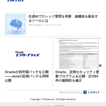
生成AIでナレッジ管理を革新 組織知を統合す
るツールとは
PR(ITmedia エンタープライズ)
Oracleが四半期パッチを公開
Oracle、定例セキュリティ更
――Javaの定例パッチも同時
新プログラムを公開 計284
公開
件の脆弱性を修正
Recommended by
Copyright © ITmedia Inc. All Rights Reserved.