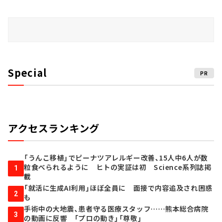
Special
PR
アクセスランキング
「うんこ移植」でピーナツアレルギー改善、15人中6人が数
粒食べられるように ヒトの実証は初 Science系列誌掲
1
載
「就活に生成AI利用」ほぼ全員に 面接で内容追及され困惑
2
も
手術中の大地震、患者守る医療スタッフ……熊本総合病院
3
の動画に反響 「プロの動き」「尊敬」