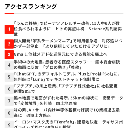
アクセスランキング
「うんこ移植」でピーナツアレルギー改善、15人中6人が数
粒食べられるように ヒトの実証は初 Science系列誌掲
1
載
個人開発「家系ラーメンマニア」で利用者急増 対応追いつ
2
かず一部停止 「より信頼していただけるアプリに」
Gmail、他社メアドを送信元にできる機能を廃止へ
3
手術中の大地震、患者守る医療スタッフ……熊本総合病院
4
の動画に反響 「プロの動き」「尊敬」
「ChatGPT」のデフォルトモデル、PlusとProは「Sol」に、
5
無料版は「Luna」でテキストチャット無制限に
「プチプチ」の川上産業、「プチプチ株式会社」に社名変更
6
創業58年で
熊本地震で地面がずれた場所、35kmの線状に 衛星データ
7
で「変位境界」を判読 国土地理院
味の素、AI・サーバ向け半導体基板材好調で1Q業績過去最
8
高に 通期上方修正
イーロン・マスク氏の「Terafab」、建設地決定 テキサス州
9
グライムズ郡に168億ドル投資