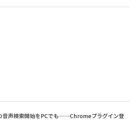
e”での音声検索開始をPCでも──Chromeプラグイン登