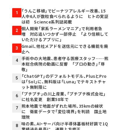
「うんこ移植」でピーナツアレルギー改善、15
1
人中6人が数粒食べられるように ヒトの実証
は初 Science系列誌掲載
個人開発「家系ラーメンマニア」で利用者急
2
増 対応追いつかず一部停止 「より信頼して
いただけるアプリに」
Gmail、他社メアドを送信元にできる機能を廃
3
止へ
手術中の大地震、患者守る医療スタッフ……熊
4
本総合病院の動画に反響 「プロの動き」「尊
敬」
「ChatGPT」のデフォルトモデル、PlusとPro
5
は「Sol」に、無料版は「Luna」でテキストチャ
ット無制限に
「プチプチ」の川上産業、「プチプチ株式会社」
6
に社名変更 創業58年で
熊本地震で地面がずれた場所、35kmの線状
7
に 衛星データで「変位境界」を判読 国土地
理院
味の素、AI・サーバ向け半導体基板材好調で1Q
8
業績過去最高に 通期上方修正