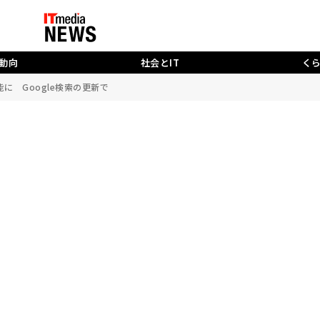
動向
社会とIT
く
能に Google検索の更新で