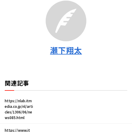
瀬下翔太
関連記事
https://nlab.itm
edia.co.jp/nl/arti
cles/1306/06/ne
ws085.html
https://www.it