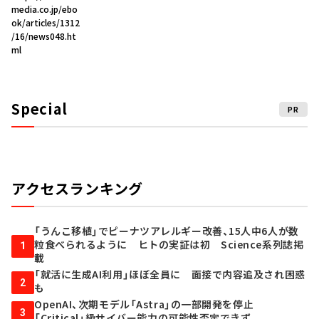
media.co.jp/ebo
ok/articles/1312
/16/news048.ht
ml
Special
PR
アクセスランキング
「うんこ移植」でピーナツアレルギー改善、15人中6人が数
粒食べられるように ヒトの実証は初 Science系列誌掲
1
載
「就活に生成AI利用」ほぼ全員に 面接で内容追及され困惑
2
も
OpenAI、次期モデル「Astra」の一部開発を停止
3
「Critical」級サイバー能力の可能性否定できず