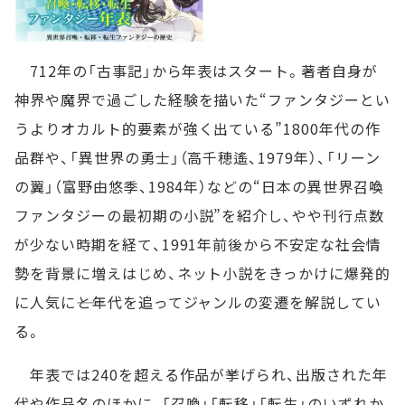
712年の「古事記」から年表はスタート。著者自身が
神界や魔界で過ごした経験を描いた“ファンタジーとい
うよりオカルト的要素が強く出ている”1800年代の作
品群や、「異世界の勇士」（高千穂遙、1979年）、「リーン
の翼」（富野由悠季、1984年）などの“日本の異世界召喚
ファンタジーの最初期の小説”を紹介し、やや刊行点数
が少ない時期を経て、1991年前後から不安定な社会情
勢を背景に増えはじめ、ネット小説をきっかけに爆発的
に人気に――と年代を追ってジャンルの変遷を解説してい
る。
年表では240を超える作品が挙げられ、出版された年
代や作品名のほかに、「召喚」「転移」「転生」のいずれか