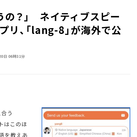
うの？」 ネイティブスピー
リ、「lang-8」が海外で公
20日 06時31分
え合う
ートはこのほ
語を教えあ