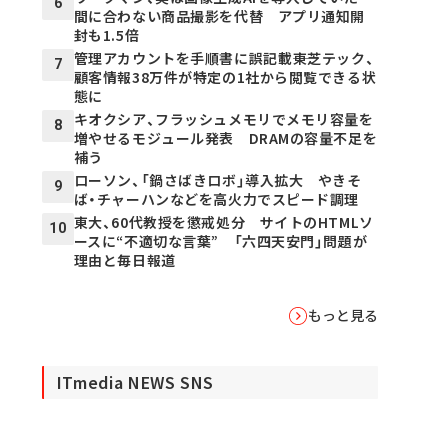
6
間に合わない商品撮影を代替 アプリ通知開
封も1.5倍
管理アカウントを手順書に誤記載――東芝テック、
7
顧客情報38万件が特定の1社から閲覧できる状
態に
キオクシア、フラッシュメモリでメモリ容量を
8
増やせるモジュール発表 DRAMの容量不足を
補う
ローソン、「鍋さばきロボ」導入拡大 やきそ
9
ば・チャーハンなどを高火力でスピード調理
東大、60代教授を懲戒処分 サイトのHTMLソ
10
ースに“不適切な言葉” 「六四天安門」問題が
理由と毎日報道
もっと見る
ITmedia NEWS SNS