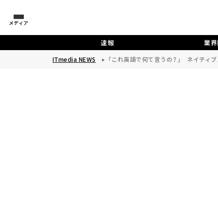
メディア
速報
業界
ITmedia NEWS
「これ英語で何て言うの？」 ネイティブス