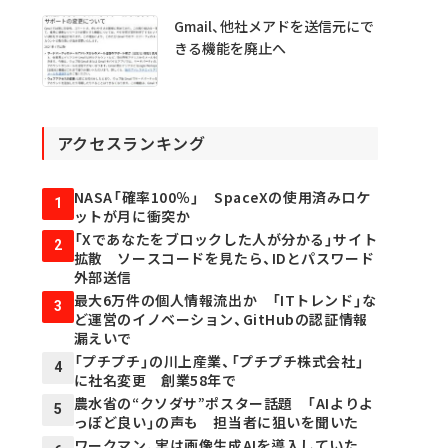
Gmail、他社メアドを送信元にで
きる機能を廃止へ
アクセスランキング
NASA「確率100％」 SpaceXの使用済みロケ
1
ットが月に衝突か
「Xであなたをブロックした人が分かる」サイト
2
拡散 ソースコードを見たら、IDとパスワード
外部送信
最大6万件の個人情報流出か 「ITトレンド」な
3
ど運営のイノベーション、GitHubの認証情報
漏えいで
「プチプチ」の川上産業、「プチプチ株式会社」
4
に社名変更 創業58年で
農水省の“クソダサ”ポスター話題 「AIよりよ
5
っぽど良い」の声も 担当者に狙いを聞いた
ワークマン、実は画像生成AIを導入していた