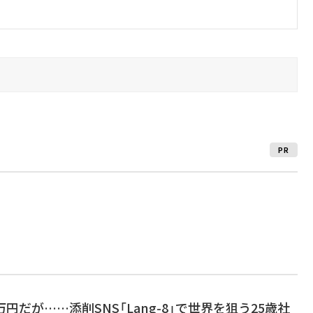
PR
円だが……添削SNS「Lang-8」で世界を狙う25歳社