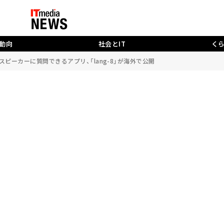
動向
社会とIT
く
ピーカーに質問できるアプリ、「lang-8」が海外で公開