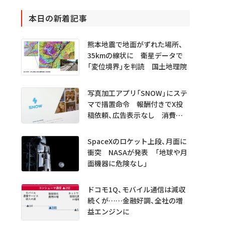
本日の新着記事
熊本地震で地面がずれた場所、
35kmの線状に 衛星データで
「変位境界」を判読 国土地理院
写真加工アプリ「SNOW」にステ
マで措置命令 報酬付きでX投
稿依頼、広告表示なし 消費者
庁
SpaceXのロケット上段、月面に
衝突 NASAが発表 「地球や月
面機器に危険なし」
ドコモ1Q、モバイル通信は減収
続くが……金融好調、全社の増
益エンジンに