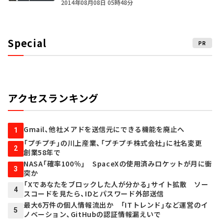
2014年08月08日 05時48分
Special
PR
アクセスランキング
Gmail、他社メアドを送信元にできる機能を廃止へ
1
「プチプチ」の川上産業、「プチプチ株式会社」に社名変更
2
創業58年で
NASA「確率100％」 SpaceXの使用済みロケットが月に衝
3
突か
「Xであなたをブロックした人が分かる」サイト拡散 ソー
4
スコードを見たら、IDとパスワード外部送信
最大6万件の個人情報流出か 「ITトレンド」など運営のイ
5
ノベーション、GitHubの認証情報漏えいで