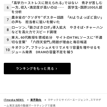
「高学力＝ストレスに耐えられる」ではない 秀才が苦しむ
一方、収入・満足度が高いのは…… 医学生・医師1000人超
6
を分析
農水省の“クソダサ”ポスター話題 「AIよりよっぽど良い」
7
の声も 担当者に狙いを聞いた
ローソン、「鍋さばきロボ」導入拡大 やきそば・チャーハン
8
などを高火力でスピード調理
東大、60代教授を懲戒処分 サイトのHTMLソースに“不適
9
切な言葉” 「六四天安門」問題が理由と毎日報道
キオクシア、フラッシュメモリでメモリ容量を増やせるモ
10
ジュール発表 DRAMの容量不足を補う
ランキングをもっと見る
ITmedia NEWS
業界動向
カヤックとサイバーエージェント、スマホゲ
ーム実況活用の動画マーケティングで提携