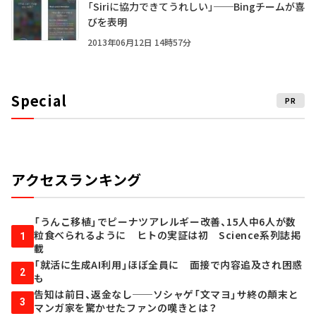
「Siriに協力できてうれしい」──Bingチームが喜
びを表明
2013年06月12日 14時57分
Special
PR
アクセスランキング
「うんこ移植」でピーナツアレルギー改善、15人中6人が数
粒食べられるように ヒトの実証は初 Science系列誌掲
1
載
「就活に生成AI利用」ほぼ全員に 面接で内容追及され困惑
2
も
告知は前日、返金なし──ソシャゲ「文マヨ」サ終の顛末と
3
マンガ家を驚かせたファンの嘆きとは？