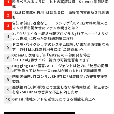
粒食べられるように ヒトの実証は初 Science系列誌掲
1
載
「就活に生成AI利用」ほぼ全員に 面接で内容追及され困惑
2
も
告知は前日、返金なし──ソシャゲ「文マヨ」サ終の顛末と
3
マンガ家を驚かせたファンの嘆きとは？
X、「クリエイター収益分配プログラム」終了へ──「オリジ
4
ナル投稿」に絞った新報酬制度に移行
ドコモ・バイクシェアのシステム障害、いまだ全面復旧なら
5
ず 8月1日以降の利用者には「全額返金」へ
OpenAI、次期モデル「Astra」の一部開発を停止
6
「Critical」級サイバー能力の可能性否定できず
Hugging Face侵害、AIエージェントは社内に“秘密の掲示
7
板”を作っていた──OpenAIがBlack Hatで詳細説明
防衛装備庁、ITコンサルSHIFTに「AI装備品」の審査支援を
8
委託
西鉄福岡（天神）駅などで意図しない駅構内放送 第三者が
9
有名YouTuberの音声を不正に流したか
Gmail、他社メアドを送信元にできる機能を廃止へ
10