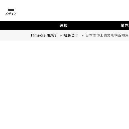
メディア
速報
業界
ITmedia NEWS
社会とIT
日本の博士論文を横断検索できる「