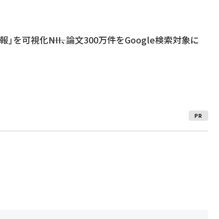
」を可視化――NII、論文300万件をGoogle検索対象に
PR