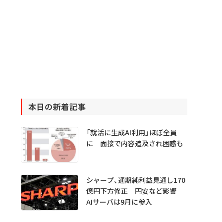
本日の新着記事
「就活に生成AI利用」ほぼ全員
に 面接で内容追及され困惑も
シャープ、通期純利益見通し170
億円下方修正 円安など影響
AIサーバは9月に参入