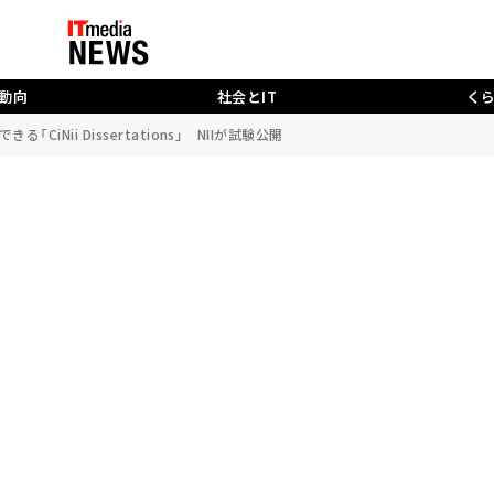
動向
社会とIT
く
CiNii Dissertations」 NIIが試験公開