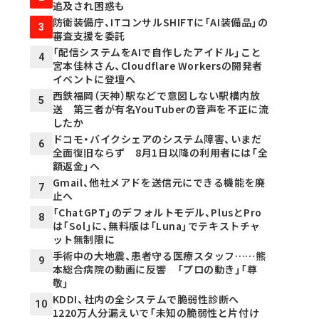
追及され困惑も
防衛装備庁、ITコンサルSHIFTに「AI装備品」の
3
審査支援を委託
「配信システムをAIで自作したアイドル」こと
4
宮本佳林さん、Cloudflare Workersの開発者
イベントに登壇へ
西鉄福岡（天神）駅などで意図しない駅構内放
5
送 第三者が有名YouTuberの音声を不正に流
したか
ドコモ・バイクシェアのシステム障害、いまだ
6
全面復旧ならず 8月1日以降の利用者には「全
額返金」へ
Gmail、他社メアドを送信元にできる機能を廃
7
止へ
「ChatGPT」のデフォルトモデル、PlusとPro
8
は「Sol」に、無料版は「Luna」でテキストチャ
ット無制限に
手術中の大地震、患者守る医療スタッフ……熊
9
本総合病院の動画に反響 「プロの動き」「尊
敬」
KDDI、社内の全システムで脆弱性診断へ
10
1220万人分漏えいで「未知の脆弱性と片付け