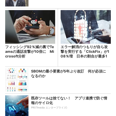
フィッシング92％減の裏でTe
エラー解消のつもりが自ら攻
amsの通話攻撃が10倍に Mi
撃を実行する「ClickFix」が1
crosoft分析
08％増 日本の割合が最多1
4％
SBOMの最小要素が5年ぶり改訂 何が必須に
なるのか
既存ツールは捨てない！ アプリ連携で防ぐ情
報のサイロ化
PR(ITmedia エンタープライズ)