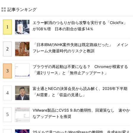
記事ランキング
エラー解消のつもりが自ら攻撃を実行する「ClickFix」
が108％増 日本の割合が最多14％
「日本IBMのNHK案件失敗は既定路線だった」 メイン
フレーム大撤退時代のリスクと教訓
ブラウザの再起動は不要になる？ Chromeが模索する
「週2リリース」と「無停止アップデート」
富士通とNECの決算会見から読み解く、2026年下半期
「AI需要」と「収益の見通し」
VMware製品にCVSS 9.8の脆弱性、回避策なし 速やか
なアップデートを推奨
25ドルで見つかったWordPressの脆弱性 生成AIが変え