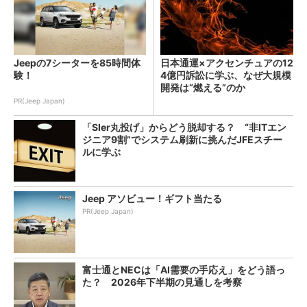
Jeepの7シーターを85時間体
日本通運×アクセンチュアの12
験！
4億円訴訟に学ぶ、なぜ大規模
開発は“燃える”のか
PR(Jeep Japan)
「SIer丸投げ」からどう脱却する？ “非ITエン
ジニア9割”でシステム刷新に挑んだJFEスチー
ルに学ぶ
Jeep アソビュー！ギフト当たる
PR(Jeep Japan)
富士通とNECは「AI需要の手応え」をどう語っ
た？ 2026年下半期の見通しを考察