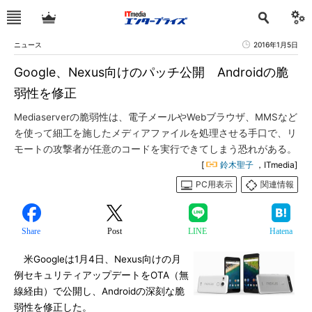
ニュース
2016年1月5日
Google、Nexus向けのパッチ公開 Androidの脆
弱性を修正
Mediaserverの脆弱性は、電子メールやWebブラウザ、MMSなど
を使って細工を施したメディアファイルを処理させる手口で、リ
モートの攻撃者が任意のコードを実行できてしまう恐れがある。
[
鈴木聖子
，ITmedia]
PC用表示
関連情報
Share
Post
LINE
Hatena
米Googleは1月4日、Nexus向けの月
例セキュリティアップデートをOTA（無
線経由）で公開し、Androidの深刻な脆
弱性を修正した。