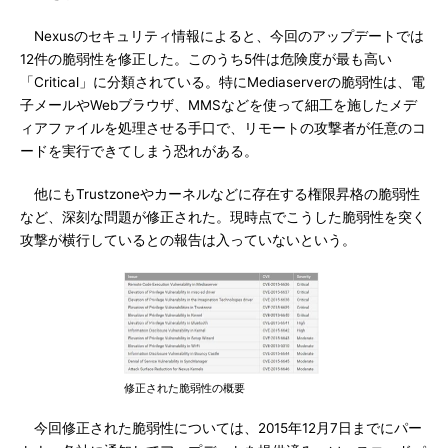
Nexusのセキュリティ情報によると、今回のアップデートでは
12件の脆弱性を修正した。このうち5件は危険度が最も高い
「Critical」に分類されている。特にMediaserverの脆弱性は、電
子メールやWebブラウザ、MMSなどを使って細工を施したメデ
ィアファイルを処理させる手口で、リモートの攻撃者が任意のコ
ードを実行できてしまう恐れがある。
他にもTrustzoneやカーネルなどに存在する権限昇格の脆弱性
など、深刻な問題が修正された。現時点でこうした脆弱性を突く
攻撃が横行しているとの報告は入っていないという。
修正された脆弱性の概要
今回修正された脆弱性については、2015年12月7日までにパー