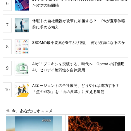
た攻防の時間軸
休暇中の自社機器が攻撃に加担する？ IPAが夏季休暇
前に求める備え
SBOMの最小要素が5年ぶり改訂 何が必須になるのか
AIが「プロキシを突破する」時代へ OpenAIの評価用
AI、ゼロデイ脆弱性を自律悪用
AIエージェントの全社展開、どうやれば成功する？
「点の成功」を「面の変革」に変える道筋
今、あなたにオススメ