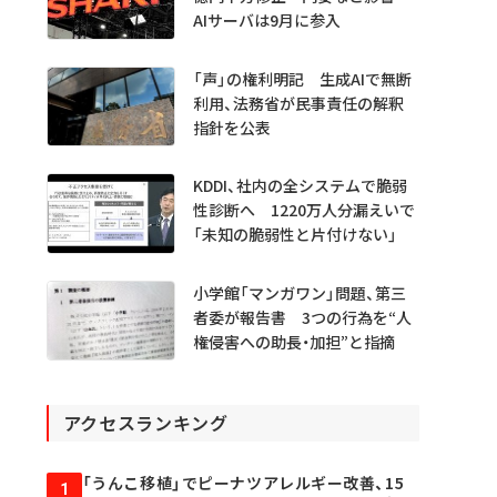
AIサーバは9月に参入
「声」の権利明記 生成AIで無断
利用、法務省が民事責任の解釈
指針を公表
KDDI、社内の全システムで脆弱
性診断へ 1220万人分漏えいで
「未知の脆弱性と片付けない」
小学館「マンガワン」問題、第三
者委が報告書 3つの行為を“人
権侵害への助長・加担”と指摘
アクセスランキング
「うんこ移植」でピーナツアレルギー改善、15
1