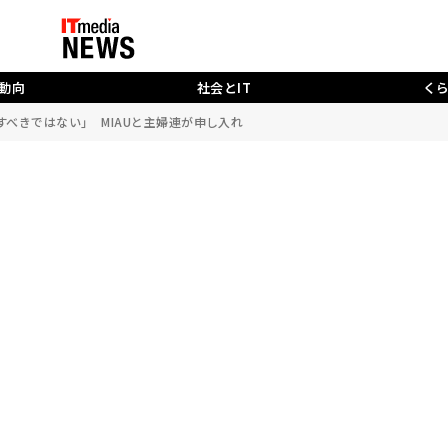
動向
社会とIT
く
にすべきではない」 MIAUと主婦連が申し入れ