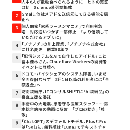
人中6人が数粒食べられるように ヒトの実証
は初 Science系列誌掲載
Gmail、他社メアドを送信元にできる機能を廃
2
止へ
個人開発「家系ラーメンマニア」で利用者急
3
増 対応追いつかず一部停止 「より信頼して
いただけるアプリに」
「プチプチ」の川上産業、「プチプチ株式会社」
4
に社名変更 創業58年で
「配信システムをAIで自作したアイドル」こと
5
宮本佳林さん、Cloudflare Workersの開発者
イベントに登壇へ
ドコモ・バイクシェアのシステム障害、いまだ
6
全面復旧ならず 8月1日以降の利用者には「全
額返金」へ
防衛装備庁、ITコンサルSHIFTに「AI装備品」の
7
審査支援を委託
手術中の大地震、患者守る医療スタッフ……熊
8
本総合病院の動画に反響 「プロの動き」「尊
敬」
「ChatGPT」のデフォルトモデル、PlusとPro
9
は「Sol」に、無料版は「Luna」でテキストチャ