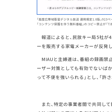
「高度広帯域衛星デジタル放送 運用規定1.0版」923
「コンテンツ保護を伴う無料番組」のコピー禁止が「T.B
報道によると、民放キー局5社が4
ーを販売する家電メーカーが反発
MIAUと主婦連は、番組の録画禁
ーザー対策としても有効でないばか
って不便を強いられる」とし、「許
また、特定の事業者間で共同して