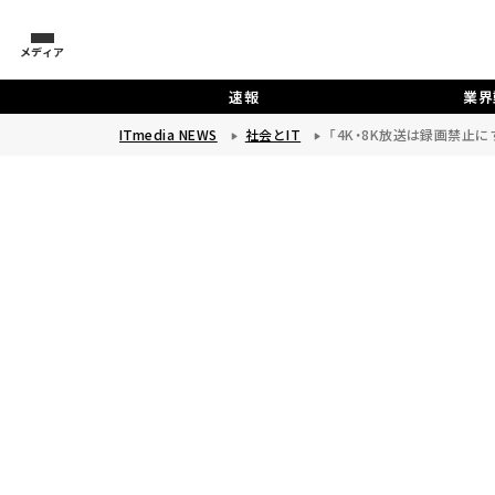
メディア
速報
業界
ITmedia NEWS
社会とIT
「4K・8K放送は録画禁止