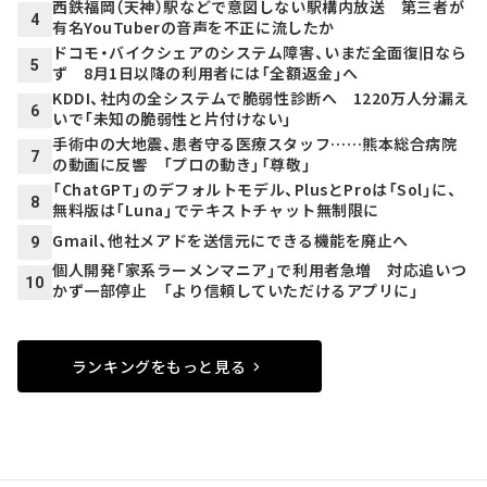
西鉄福岡（天神）駅などで意図しない駅構内放送 第三者が
4
有名YouTuberの音声を不正に流したか
ドコモ・バイクシェアのシステム障害、いまだ全面復旧なら
5
ず 8月1日以降の利用者には「全額返金」へ
KDDI、社内の全システムで脆弱性診断へ 1220万人分漏え
6
いで「未知の脆弱性と片付けない」
手術中の大地震、患者守る医療スタッフ……熊本総合病院
7
の動画に反響 「プロの動き」「尊敬」
「ChatGPT」のデフォルトモデル、PlusとProは「Sol」に、
8
無料版は「Luna」でテキストチャット無制限に
Gmail、他社メアドを送信元にできる機能を廃止へ
9
個人開発「家系ラーメンマニア」で利用者急増 対応追いつ
10
かず一部停止 「より信頼していただけるアプリに」
ランキングをもっと見る