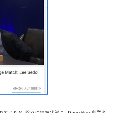
いたが、徐々に拮抗状態に。DeepMind創業者