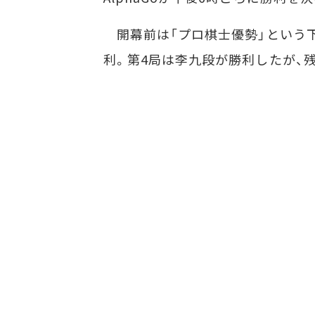
開幕前は「プロ棋士優勢」という下馬
利。第4局は李九段が勝利したが、残り