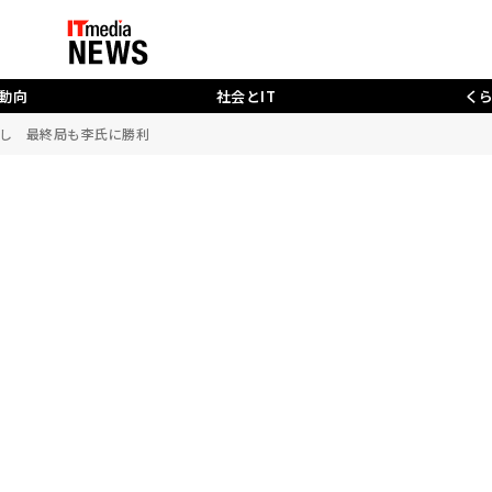
動向
社会とIT
く
ち越し 最終局も李氏に勝利