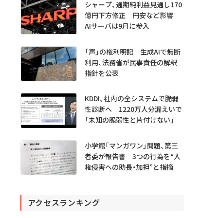
シャープ、通期純利益見通し170
億円下方修正 円安など影響
AIサーバは9月に参入
「声」の権利明記 生成AIで無断
利用、法務省が民事責任の解釈
指針を公表
KDDI、社内の全システムで脆弱
性診断へ 1220万人分漏えいで
「未知の脆弱性と片付けない」
小学館「マンガワン」問題、第三
者委が報告書 3つの行為を“人
権侵害への助長・加担”と指摘
アクセスランキング