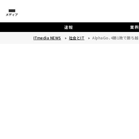
メディア
速報
業界
ITmedia NEWS
社会とIT
AlphaGo、4勝1敗で勝