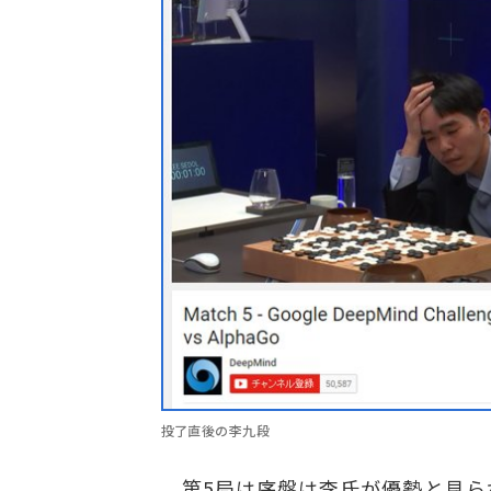
投了直後の李九段
第5局は序盤は李氏が優勢と見られて