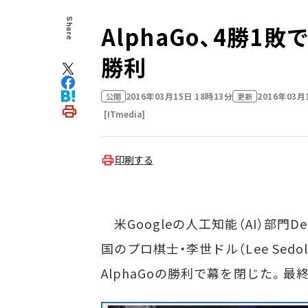
Share
AlphaGo、4勝
勝利
2016年03月15日 18時13分
2016年03月
公開
更新
[ITmedia]
印刷する
米Googleの人工知能（AI）部門De
国のプロ棋士・李世ドル（Lee Sed
AlphaGoの勝利で幕を閉じた。最終