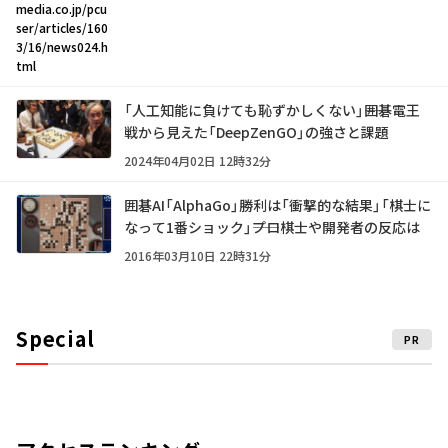
media.co.jp/pcu
ser/articles/160
3/16/news024.h
tml
「人工知能に負けても恥ずかしくない」――囲碁電王
戦から見えた「DeepZenGO」の強さと課題
2024年04月02日 12時32分
囲碁AI「AlphaGo」勝利は「衝撃的な結果」「棋士に
なって1番ショック」――プロ棋士や開発者の反応は
2016年03月10日 22時31分
Special
PR