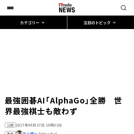
カテゴリー
注目のトピック
最強囲碁AI「AlphaGo」全勝 世
界最強棋士も敵わず
2017年05月27日 15時32分
公開
井上輝一
[ITmedia]
著者