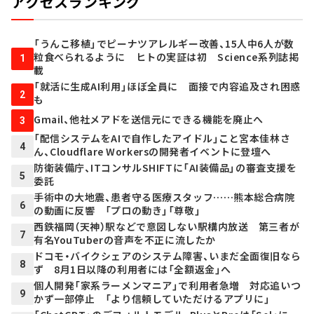
アクセスランキング
「うんこ移植」でピーナツアレルギー改善、15人中6人が数
粒食べられるように ヒトの実証は初 Science系列誌掲
1
載
「就活に生成AI利用」ほぼ全員に 面接で内容追及され困惑
2
も
Gmail、他社メアドを送信元にできる機能を廃止へ
3
「配信システムをAIで自作したアイドル」こと宮本佳林さ
4
ん、Cloudflare Workersの開発者イベントに登壇へ
防衛装備庁、ITコンサルSHIFTに「AI装備品」の審査支援を
5
委託
手術中の大地震、患者守る医療スタッフ……熊本総合病院
6
の動画に反響 「プロの動き」「尊敬」
西鉄福岡（天神）駅などで意図しない駅構内放送 第三者が
7
有名YouTuberの音声を不正に流したか
ドコモ・バイクシェアのシステム障害、いまだ全面復旧なら
8
ず 8月1日以降の利用者には「全額返金」へ
個人開発「家系ラーメンマニア」で利用者急増 対応追いつ
9
かず一部停止 「より信頼していただけるアプリに」