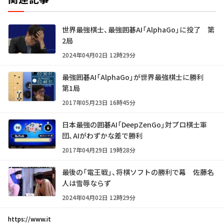
世界最強棋士、最強囲碁AI「AlphaGo」に投了 第
2局
2024年04月02日 12時29分
最強囲碁AI「AlphaGo」が世界最強棋士に勝利
第1局
2017年05月23日 16時45分
日本最強の囲碁AI「DeepZenGo」対プロ棋士軍
団、AIがわずかな差で勝利
2017年04月29日 19時28分
最後の「電王戦」、将棋ソフトの勝利で幕 佐藤名
人は雪辱ならず
2024年04月02日 12時29分
https://www.it