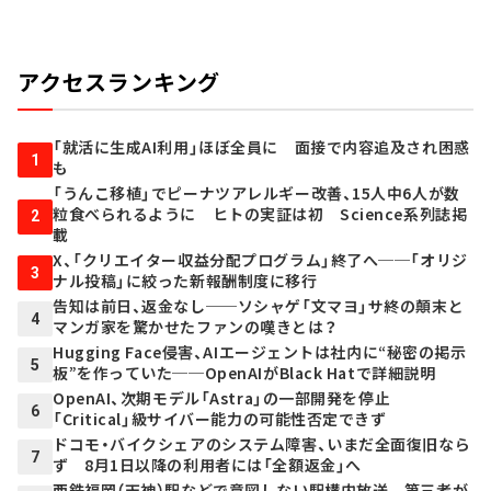
アクセスランキング
「就活に生成AI利用」ほぼ全員に 面接で内容追及され困惑
1
も
「うんこ移植」でピーナツアレルギー改善、15人中6人が数
粒食べられるように ヒトの実証は初 Science系列誌掲
2
載
X、「クリエイター収益分配プログラム」終了へ──「オリジ
3
ナル投稿」に絞った新報酬制度に移行
告知は前日、返金なし──ソシャゲ「文マヨ」サ終の顛末と
4
マンガ家を驚かせたファンの嘆きとは？
Hugging Face侵害、AIエージェントは社内に“秘密の掲示
5
板”を作っていた──OpenAIがBlack Hatで詳細説明
OpenAI、次期モデル「Astra」の一部開発を停止
6
「Critical」級サイバー能力の可能性否定できず
ドコモ・バイクシェアのシステム障害、いまだ全面復旧なら
7
ず 8月1日以降の利用者には「全額返金」へ
西鉄福岡（天神）駅などで意図しない駅構内放送 第三者が