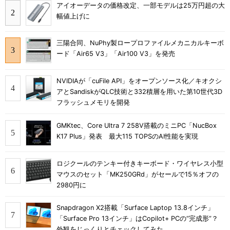
アイオーデータの価格改定、一部モデルは25万円超の大
幅値上げに
三陽合同、NuPhy製ロープロファイルメカニカルキーボ
ード「Air65 V3」「Air100 V3」を発売
NVIDIAが「cuFile API」をオープンソース化／キオクシ
アとSandiskがQLC技術と332積層を用いた第10世代3D
フラッシュメモリを開発
GMKtec、Core Ultra 7 258V搭載のミニPC「NucBox
K17 Plus」発表 最大115 TOPSのAI性能を実現
ロジクールのテンキー付きキーボード・ワイヤレス小型
マウスのセット「MK250GRd」がセールで15％オフの
2980円に
Snapdragon X2搭載「Surface Laptop 13.8インチ」
「Surface Pro 13インチ」はCopilot+ PCの“完成形”？
外観をじっくりとチェックしてみた