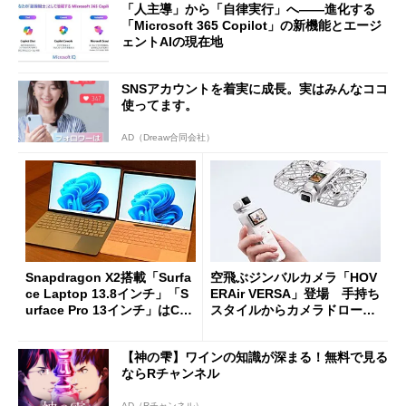
「人主導」から「自律実行」へ――進化する
「Microsoft 365 Copilot」の新機能とエージ
ェントAIの現在地
SNSアカウントを着実に成長。実はみんなココ
使ってます。
AD（Dreaw合同会社）
Snapdragon X2搭載「Surfa
空飛ぶジンバルカメラ「HOV
ce Laptop 13.8インチ」「S
ERAir VERSA」登場 手持ち
urface Pro 13インチ」はCop
スタイルからカメラドローン
ilot+ PCの“完成形”？ 外観
に合体変形
をじっくりとチェックしてみ
【神の雫】ワインの知識が深まる！無料で見る
た
ならRチャンネル
AD（Rチャンネル）