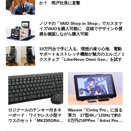
か？ 岡戸社長に直撃
ノジマの「VAIO Shop in Shop」でカスタマ
イズVAIOを購入可能に 店頭でデザインや質
感を確認しながら購入可能
10万円台で手に入る、理想の座り心地 電動
サポート＆ストレッチ機能が魅力のエルゴノミ
クスチェア「LiberNovo Omni Gen」を試す
ロジクールのテンキー付きキ
Wacom「Cintiq Pro」に迫る
ーボード・ワイヤレス小型マ
実力 27型4K／120Hzで約3
ウスのセット「MK250GRd」
0万円のXPPen「Artist Pro 2
がセールで15％オフの2980円
7（Gen 2）」でお絵描きして
に
分かった魅力と妥協点