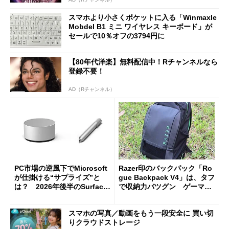
スマホより小さくポケットに入る「Winmaxle
Mobdel B1 ミニ ワイヤレス キーボード」が
セールで10％オフの3794円に
【80年代洋楽】無料配信中！Rチャンネルなら
登録不要！
AD（Rチャンネル）
PC市場の逆風下でMicrosoft
Razer印のバックパック「Ro
が仕掛ける“サプライズ”と
gue Backpack V4」は、タフ
は？ 2026年後半のSurface
で収納力バツグン ゲーマー
新製品を予想する
じゃなくても欲しくなる
スマホの写真／動画をもう一段安全に 買い切
りクラウドストレージ