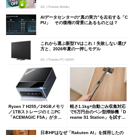
AD（ITmedia Mobile）
AIデータセンターの“真の実力”を左右する「C
PU」 その復権の背景にあるものとは？
これから選ぶ新型TVはこれ！失敗しない選び
方と、2026年夏の一押しモデル
AD（ITmedia PC USER）
Ryzen 7 H255／24GBメモリ
軽さ1.1kg×自動ごみ収集対応
／1TBストレージのミニPC
で5万円台のペン型掃除機「D
「ACEMAGIC F5A」がタイ
reame S1 Station」を試す
ムセールで41％オフの10万69
見えた長所と短所
98円に
日本HPはなぜ「Rakuten AI」を採用したの