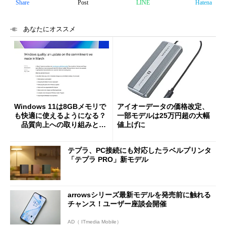
Share
Post
LINE
Hatena
あなたにオススメ
Windows 11は8GBメモリで
アイオーデータの価格改定、
も快適に使えるようになる？
一部モデルは25万円超の大幅
品質向上への取り組みと
値上げに
「26H2」に向けた中間報告
テプラ、PC接続にも対応したラベルプリンタ
「テプラ PRO」新モデル
arrowsシリーズ最新モデルを発売前に触れる
チャンス！ユーザー座談会開催
AD（ ITmedia Mobile）