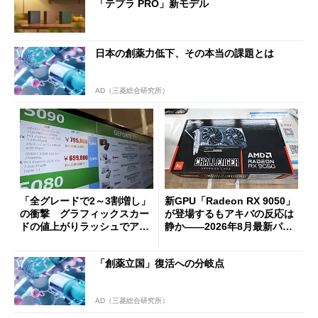
「テプラ PRO」新モデル
日本の創薬力低下、その本当の課題とは
AD（三菱総合研究所）
「全グレードで2～3割増し」
新GPU「Radeon RX 9050」
の衝撃 グラフィックスカー
が登場するもアキバの反応は
ドの値上がりラッシュでアキ
静か――2026年8月最新パー
バの購入制限が深刻化
ツ事情
「創薬立国」復活への分岐点
AD（三菱総合研究所）