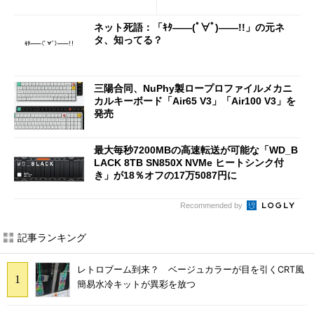
2万4980円に
法人に聞く
ネット死語：「ｷﾀ――(ﾟ∀ﾟ)――!!」の元ネ
タ、知ってる？
三陽合同、NuPhy製ロープロファイルメカニ
カルキーボード「Air65 V3」「Air100 V3」を
発売
最大毎秒7200MBの高速転送が可能な「WD_B
LACK 8TB SN850X NVMe ヒートシンク付
き」が18％オフの17万5087円に
Recommended by
記事ランキング
レトロブーム到来？ ベージュカラーが目を引くCRT風
簡易水冷キットが異彩を放つ