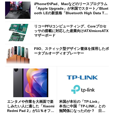
iPhoneやiPad、Macなどのリースプログラム
「Apple Upgrade」が米国でスタート／Bluet
ooth LEの新規格「Bluetooth High Data Thr
oughput」が明...
リコーPFUコンピューティング、Coreプロセ
ッサの搭載に対応した産業向けATX/microATX
マザーボード
FIIO、スティック型デザイン筐体を採用したポ
ータブルオーディオプレーヤー
エンタメや作業を大画面で楽
米国が本社の「TP-Link」
しみたい人に適した「Xiaomi
本当に中国「TP-LINK」との
Redmi Pad 2」が11％オフの
無関係になったのか？ 日本