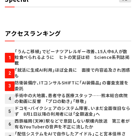
アクセスランキング
「うんこ移植」でピーナツアレルギー改善、15人中6人が数
粒食べられるように ヒトの実証は初 Science系列誌掲
1
載
「就活に生成AI利用」ほぼ全員に 面接で内容追及され困惑
2
も
防衛装備庁、ITコンサルSHIFTに「AI装備品」の審査支援を
3
委託
手術中の大地震、患者守る医療スタッフ……熊本総合病院
4
の動画に反響 「プロの動き」「尊敬」
ドコモ・バイクシェアのシステム障害、いまだ全面復旧なら
5
ず 8月1日以降の利用者には「全額返金」へ
西鉄福岡（天神）駅などで意図しない駅構内放送 第三者が
6
有名YouTuberの音声を不正に流したか
「配信システムをAIで自作したアイドル」こと宮本佳林さ