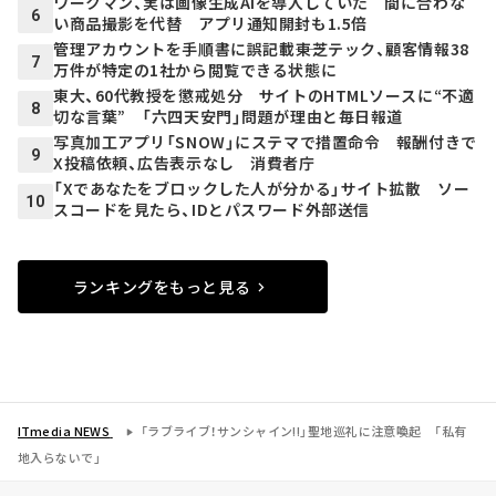
ワークマン、実は画像生成AIを導入していた 間に合わな
6
い商品撮影を代替 アプリ通知開封も1.5倍
管理アカウントを手順書に誤記載――東芝テック、顧客情報38
7
万件が特定の1社から閲覧できる状態に
東大、60代教授を懲戒処分 サイトのHTMLソースに“不適
8
切な言葉” 「六四天安門」問題が理由と毎日報道
写真加工アプリ「SNOW」にステマで措置命令 報酬付きで
9
X投稿依頼、広告表示なし 消費者庁
「Xであなたをブロックした人が分かる」サイト拡散 ソー
10
スコードを見たら、IDとパスワード外部送信
ランキングをもっと見る
ITmedia NEWS
「ラブライブ！サンシャイン!!」聖地巡礼に注意喚起 「私有
地入らないで」