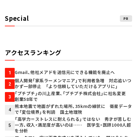
Special
PR
アクセスランキング
Gmail、他社メアドを送信元にできる機能を廃止へ
1
個人開発「家系ラーメンマニア」で利用者急増 対応追いつ
2
かず一部停止 「より信頼していただけるアプリに」
「プチプチ」の川上産業、「プチプチ株式会社」に社名変更
3
創業58年で
熊本地震で地面がずれた場所、35kmの線状に 衛星データ
4
で「変位境界」を判読 国土地理院
「高学力＝ストレスに耐えられる」ではない 秀才が苦しむ
一方、収入・満足度が高いのは…… 医学生・医師1000人超
5
を分析