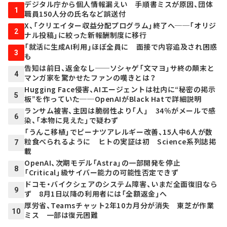
デジタル庁から個人情報漏えい 手順書ミスが原因、団体
1
職員150人分の氏名など誤送付
X、「クリエイター収益分配プログラム」終了へ──「オリジ
2
ナル投稿」に絞った新報酬制度に移行
「就活に生成AI利用」ほぼ全員に 面接で内容追及され困惑
3
も
告知は前日、返金なし──ソシャゲ「文マヨ」サ終の顛末と
4
マンガ家を驚かせたファンの嘆きとは？
Hugging Face侵害、AIエージェントは社内に“秘密の掲示
5
板”を作っていた──OpenAIがBlack Hatで詳細説明
ランサム被害、主因は脆弱性より「人」 34％がメールで感
6
染、「本物に見えた」で疑わず
「うんこ移植」でピーナツアレルギー改善、15人中6人が数
粒食べられるように ヒトの実証は初 Science系列誌掲
7
載
OpenAI、次期モデル「Astra」の一部開発を停止
8
「Critical」級サイバー能力の可能性否定できず
ドコモ・バイクシェアのシステム障害、いまだ全面復旧なら
9
ず 8月1日以降の利用者には「全額返金」へ
厚労省、Teamsチャット2年10カ月分が消失 東芝が作業
10
ミス 一部は復元困難