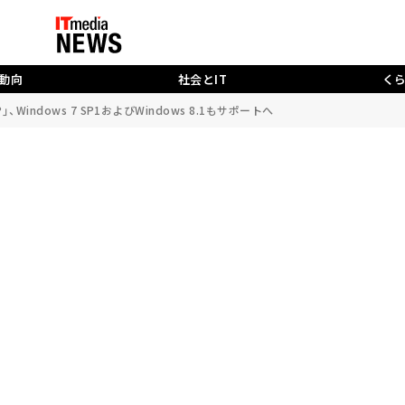
動向
社会とIT
く
ATP」、Windows 7 SP1およびWindows 8.1もサポートへ