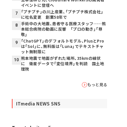
イベントに登壇へ
「プチプチ」の川上産業、「プチプチ株式会社」
7
に社名変更 創業58年で
手術中の大地震、患者守る医療スタッフ……熊
8
本総合病院の動画に反響 「プロの動き」「尊
敬」
「ChatGPT」のデフォルトモデル、PlusとPro
9
は「Sol」に、無料版は「Luna」でテキストチャ
ット無制限に
熊本地震で地面がずれた場所、35kmの線状
10
に 衛星データで「変位境界」を判読 国土地
理院
もっと見る
ITmedia NEWS SNS