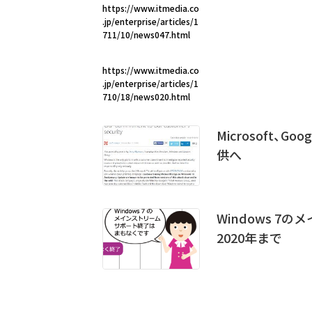
https://www.itmedia.co
.jp/enterprise/articles/1
711/10/news047.html
https://www.itmedia.co
.jp/enterprise/articles/1
710/18/news020.html
Microsoft、
供へ
Windows 
2020年まで