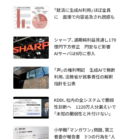
「就活に生成AI利用」ほぼ全員
に 面接で内容追及され困惑も
シャープ、通期純利益見通し170
億円下方修正 円安など影響
AIサーバは9月に参入
「声」の権利明記 生成AIで無断
利用、法務省が民事責任の解釈
指針を公表
KDDI、社内の全システムで脆弱
性診断へ 1220万人分漏えいで
「未知の脆弱性と片付けない」
小学館「マンガワン」問題、第三
者委が報告書 3つの行為を“人