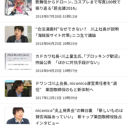
歌舞伎からドローン、コスプレまで――写真100枚で
振り返る「超会議2016」
2018年07月20日 01時12分
“合法漫画村”なぜできない？ 川上社長が説明
「海賊版サイト対策」ニコ生で議論
2018年06月25日 20時23分
カドカワ社長・川上量生氏、「ブロッキング歓迎」
持論公表 「ほかに対抗手段がない」
2018年04月25日 10時57分
ドワンゴ川上会長、niconico運営責任者を“退
任” 栗田取締役のもと新体制へ
2017年12月13日 10時39分
niconico“炎上発表会”の舞台裏 「新しいものは
賛否両論あっていい」 新トップ栗田取締役独占
インタビュー