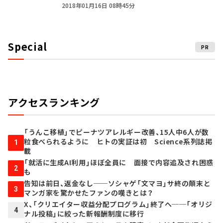
2018年01月16日 08時45分
Special
PR
アクセスランキング
「うんこ移植」でピーナツアレルギー改善、15人中6人が数
粒食べられるように ヒトの実証は初 Science系列誌掲
1
載
「就活に生成AI利用」ほぼ全員に 面接で内容追及され困惑
2
も
告知は前日、返金なし──ソシャゲ「文マヨ」サ終の顛末と
3
マンガ家を驚かせたファンの嘆きとは？
X、「クリエイター収益分配プログラム」終了へ──「オリジ
4
ナル投稿」に絞った新報酬制度に移行