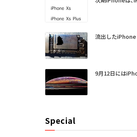
次期iPhoneは、
流出したiPhon
9月12日にはiPho
Special