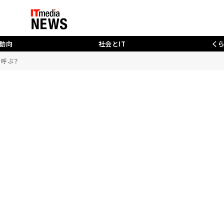
動向
社会とIT
く
」と呼ぶ？