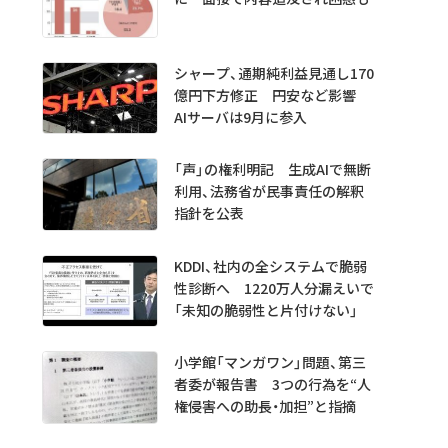
シャープ、通期純利益見通し170
億円下方修正 円安など影響
AIサーバは9月に参入
「声」の権利明記 生成AIで無断
利用、法務省が民事責任の解釈
指針を公表
KDDI、社内の全システムで脆弱
性診断へ 1220万人分漏えいで
「未知の脆弱性と片付けない」
小学館「マンガワン」問題、第三
者委が報告書 3つの行為を“人
権侵害への助長・加担”と指摘