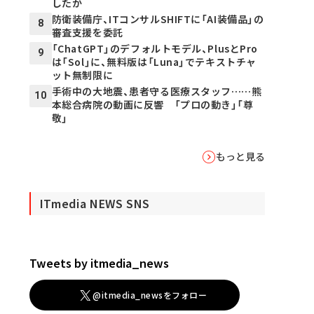
したか
防衛装備庁、ITコンサルSHIFTに「AI装備品」の
8
審査支援を委託
「ChatGPT」のデフォルトモデル、PlusとPro
9
は「Sol」に、無料版は「Luna」でテキストチャ
ット無制限に
手術中の大地震、患者守る医療スタッフ……熊
10
本総合病院の動画に反響 「プロの動き」「尊
敬」
もっと見る
ITmedia NEWS SNS
Tweets by itmedia_news
@itmedia_newsをフォロー