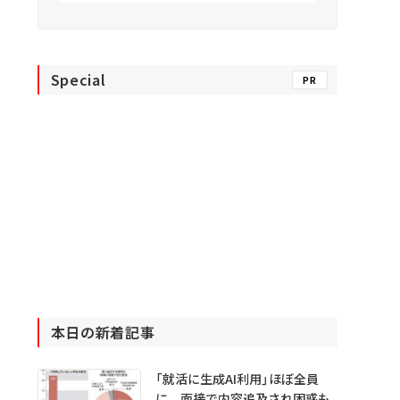
Special
PR
本日の新着記事
「就活に生成AI利用」ほぼ全員
に 面接で内容追及され困惑も