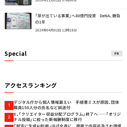
「芽が出ている事業」へ80億円投資 DeNA、勝負
の1年
2024年04月02日 12時18分
Special
PR
アクセスランキング
デジタル庁から個人情報漏えい 手順書ミスが原因、団体
1
職員150人分の氏名など誤送付
X、「クリエイター収益分配プログラム」終了へ──「オリジ
2
ナル投稿」に絞った新報酬制度に移行
「就活に生成AI利用」ほぼ全員に 面接で内容追及され困惑