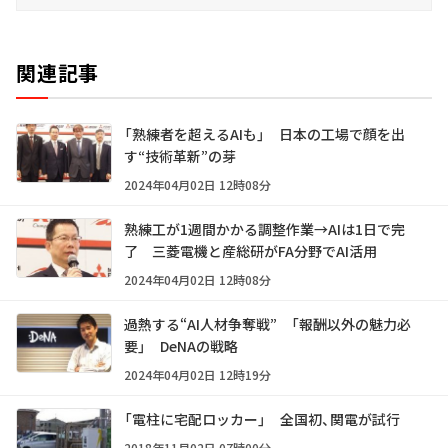
関連記事
「熟練者を超えるAIも」 日本の工場で顔を出
す“技術革新”の芽
2024年04月02日 12時08分
熟練工が1週間かかる調整作業→AIは1日で完
了 三菱電機と産総研がFA分野でAI活用
2024年04月02日 12時08分
過熱する“AI人材争奪戦” 「報酬以外の魅力必
要」 DeNAの戦略
2024年04月02日 12時19分
「電柱に宅配ロッカー」 全国初、関電が試行
2018年11月02日 07時00分