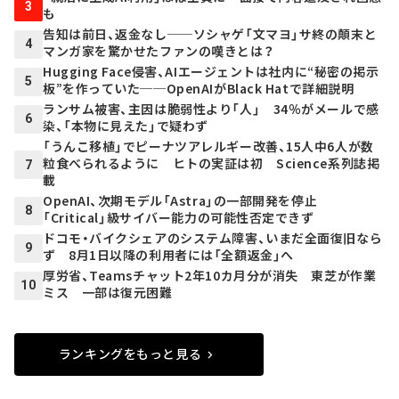
3
も
告知は前日、返金なし──ソシャゲ「文マヨ」サ終の顛末と
4
マンガ家を驚かせたファンの嘆きとは？
Hugging Face侵害、AIエージェントは社内に“秘密の掲示
5
板”を作っていた──OpenAIがBlack Hatで詳細説明
ランサム被害、主因は脆弱性より「人」 34％がメールで感
6
染、「本物に見えた」で疑わず
「うんこ移植」でピーナツアレルギー改善、15人中6人が数
粒食べられるように ヒトの実証は初 Science系列誌掲
7
載
OpenAI、次期モデル「Astra」の一部開発を停止
8
「Critical」級サイバー能力の可能性否定できず
ドコモ・バイクシェアのシステム障害、いまだ全面復旧なら
9
ず 8月1日以降の利用者には「全額返金」へ
厚労省、Teamsチャット2年10カ月分が消失 東芝が作業
10
ミス 一部は復元困難
ランキングをもっと見る