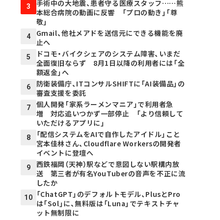
手術中の大地震、患者守る医療スタッフ……熊
3
本総合病院の動画に反響 「プロの動き」「尊
敬」
Gmail、他社メアドを送信元にできる機能を廃
4
止へ
ドコモ・バイクシェアのシステム障害、いまだ
5
全面復旧ならず 8月1日以降の利用者には「全
額返金」へ
防衛装備庁、ITコンサルSHIFTに「AI装備品」の
6
審査支援を委託
個人開発「家系ラーメンマニア」で利用者急
7
増 対応追いつかず一部停止 「より信頼して
いただけるアプリに」
「配信システムをAIで自作したアイドル」こと
8
宮本佳林さん、Cloudflare Workersの開発者
イベントに登壇へ
西鉄福岡（天神）駅などで意図しない駅構内放
9
送 第三者が有名YouTuberの音声を不正に流
したか
「ChatGPT」のデフォルトモデル、PlusとPro
10
は「Sol」に、無料版は「Luna」でテキストチャ
ット無制限に