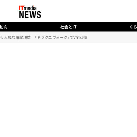
動向
社会とIT
く
月期、大幅な増収増益 「ドラクエウォーク」でV字回復