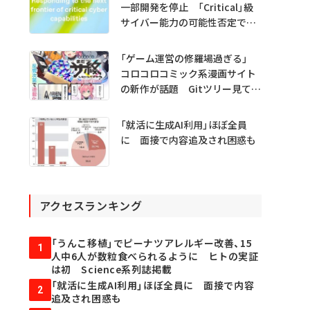
一部開発を停止 「Critical」級
サイバー能力の可能性否定でき
ず
「ゲーム運営の修羅場過ぎる」
コロコロコミック系漫画サイト
の新作が話題 Gitツリー見てガ
チャ不具合の犯人探し
「就活に生成AI利用」ほぼ全員
に 面接で内容追及され困惑も
アクセスランキング
「うんこ移植」でピーナツアレルギー改善、15
1
人中6人が数粒食べられるように ヒトの実証
は初 Science系列誌掲載
「就活に生成AI利用」ほぼ全員に 面接で内容
2
追及され困惑も