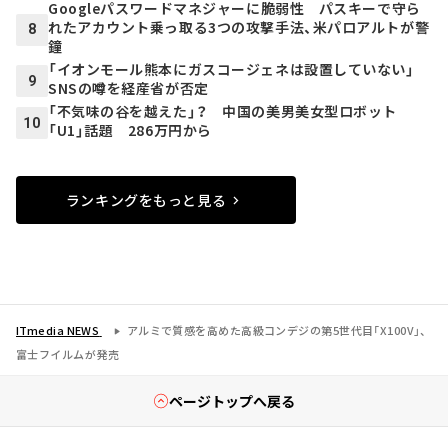
Googleパスワードマネジャーに脆弱性 パスキーで守ら
れたアカウント乗っ取る3つの攻撃手法、米パロアルトが警
8
鐘
「イオンモール熊本にガスコージェネは設置していない」
9
SNSの噂を経産省が否定
「不気味の谷を越えた」？ 中国の美男美女型ロボット
10
「U1」話題 286万円から
ランキングをもっと見る
ITmedia NEWS
アルミで質感を高めた高級コンデジの第5世代目「X100V」、
富士フイルムが発売
ページトップへ戻る