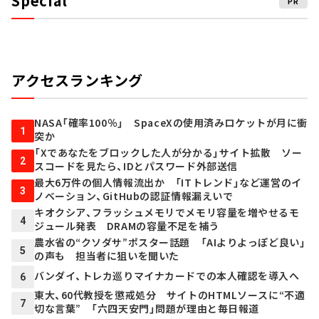
Special
PR
アクセスランキング
NASA「確率100％」 SpaceXの使用済みロケットが月に衝
1
突か
「Xであなたをブロックした人が分かる」サイト拡散 ソー
2
スコードを見たら、IDとパスワード外部送信
最大6万件の個人情報流出か 「ITトレンド」など運営のイ
3
ノベーション、GitHubの認証情報漏えいで
キオクシア、フラッシュメモリでメモリ容量を増やせるモ
4
ジュール発表 DRAMの容量不足を補う
農水省の“クソダサ”ポスター話題 「AIよりよっぽど良い」
5
の声も 担当者に狙いを聞いた
バンダイ、トレカ巡りマイナカードでの本人確認を導入へ
6
東大、60代教授を懲戒処分 サイトのHTMLソースに“不適
7
切な言葉” 「六四天安門」問題が理由と毎日報道