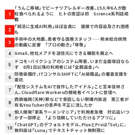
「うんこ移植」でピーナツアレルギー改善、15人中6人が数
粒食べられるように ヒトの実証は初 Science系列誌掲
1
載
「就活に生成AI利用」ほぼ全員に 面接で内容追及され困惑
2
も
手術中の大地震、患者守る医療スタッフ……熊本総合病院
3
の動画に反響 「プロの動き」「尊敬」
Gmail、他社メアドを送信元にできる機能を廃止へ
4
ドコモ・バイクシェアのシステム障害、いまだ全面復旧なら
5
ず 8月1日以降の利用者には「全額返金」へ
防衛装備庁、ITコンサルSHIFTに「AI装備品」の審査支援を
6
委託
「配信システムをAIで自作したアイドル」こと宮本佳林さ
7
ん、Cloudflare Workersの開発者イベントに登壇へ
西鉄福岡（天神）駅などで意図しない駅構内放送 第三者が
8
有名YouTuberの音声を不正に流したか
個人開発「家系ラーメンマニア」で利用者急増 対応追いつ
9
かず一部停止 「より信頼していただけるアプリに」
「ChatGPT」のデフォルトモデル、PlusとProは「Sol」に、
10
無料版は「Luna」でテキストチャット無制限に