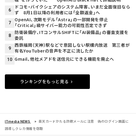
ドコモ・バイクシェアのシステム障害、いまだ全面復旧なら
6
ず 8月1日以降の利用者には「全額返金」へ
OpenAI、次期モデル「Astra」の一部開発を停止
7
「Critical」級サイバー能力の可能性否定できず
防衛装備庁、ITコンサルSHIFTに「AI装備品」の審査支援を
8
委託
西鉄福岡（天神）駅などで意図しない駅構内放送 第三者が
9
有名YouTuberの音声を不正に流したか
Gmail、他社メアドを送信元にできる機能を廃止へ
10
ランキングをもっと見る
ITmedia NEWS
楽天カードかたる詐欺メールに注意 偽のログイン画面に
誘導しクレカ情報を窃取