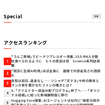
Special
PR
アクセスランキング
「うんこ移植」でピーナツアレルギー改善、15人中6人が数
粒食べられるように ヒトの実証は初 Science系列誌掲
1
載
「就活に生成AI利用」ほぼ全員に 面接で内容追及され困惑
2
も
告知は前日、返金なし──ソシャゲ「文マヨ」サ終の顛末と
3
マンガ家を驚かせたファンの嘆きとは？
X、「クリエイター収益分配プログラム」終了へ──「オリジ
4
ナル投稿」に絞った新報酬制度に移行
Hugging Face侵害、AIエージェントは社内に“秘密の掲示
5
板”を作っていた──OpenAIがBlack Hatで詳細説明