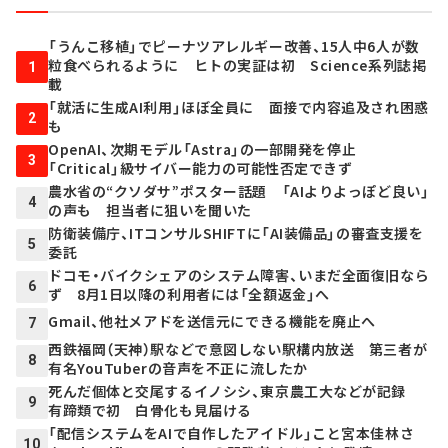
「うんこ移植」でピーナツアレルギー改善、15人中6人が数
粒食べられるように ヒトの実証は初 Science系列誌掲
1
載
「就活に生成AI利用」ほぼ全員に 面接で内容追及され困惑
2
も
OpenAI、次期モデル「Astra」の一部開発を停止
3
「Critical」級サイバー能力の可能性否定できず
農水省の“クソダサ”ポスター話題 「AIよりよっぽど良い」
4
の声も 担当者に狙いを聞いた
防衛装備庁、ITコンサルSHIFTに「AI装備品」の審査支援を
5
委託
ドコモ・バイクシェアのシステム障害、いまだ全面復旧なら
6
ず 8月1日以降の利用者には「全額返金」へ
Gmail、他社メアドを送信元にできる機能を廃止へ
7
西鉄福岡（天神）駅などで意図しない駅構内放送 第三者が
8
有名YouTuberの音声を不正に流したか
死んだ個体と交尾するイノシシ、東京農工大などが記録
9
有蹄類で初 白骨化も見届ける
「配信システムをAIで自作したアイドル」こと宮本佳林さ
10