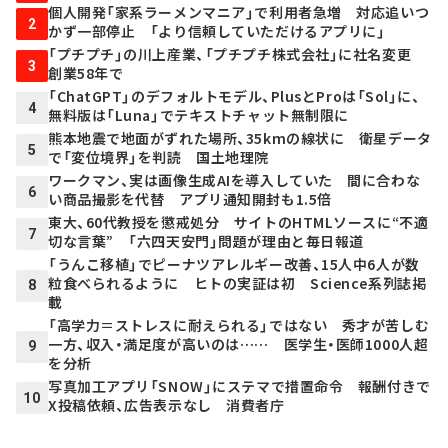
個人開発「家系ラーメンマニア」で利用者急増 対応追いつ
2
かず一部停止 「より信頼していただけるアプリに」
「プチプチ」の川上産業、「プチプチ株式会社」に社名変更
3
創業58年で
「ChatGPT」のデフォルトモデル、PlusとProは「Sol」に、
4
無料版は「Luna」でテキストチャット無制限に
熊本地震で地面がずれた場所、35kmの線状に 衛星データ
5
で「変位境界」を判読 国土地理院
ワークマン、実は画像生成AIを導入していた 間に合わな
6
い商品撮影を代替 アプリ通知開封も1.5倍
東大、60代教授を懲戒処分 サイトのHTMLソースに“不適
7
切な言葉” 「六四天安門」問題が理由と毎日報道
「うんこ移植」でピーナツアレルギー改善、15人中6人が数
粒食べられるように ヒトの実証は初 Science系列誌掲
8
載
「高学力＝ストレスに耐えられる」ではない 秀才が苦しむ
一方、収入・満足度が高いのは…… 医学生・医師1000人超
9
を分析
写真加工アプリ「SNOW」にステマで措置命令 報酬付きで
10
X投稿依頼、広告表示なし 消費者庁