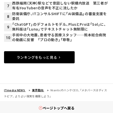
西鉄福岡（天神）駅などで意図しない駅構内放送 第三者が
7
有名YouTuberの音声を不正に流したか
防衛装備庁、ITコンサルSHIFTに「AI装備品」の審査支援を
8
委託
「ChatGPT」のデフォルトモデル、PlusとProは「Sol」に、
9
無料版は「Luna」でテキストチャット無制限に
手術中の大地震、患者守る医療スタッフ……熊本総合病院
10
の動画に反響 「プロの動き」「尊敬」
ランキングをもっと見る
ITmedia NEWS
業界動向
NianticのハンケCEO、「メタバースはディス
トピア。よりよい現実を構築しよう」
ページトップへ戻る