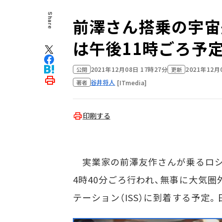
Share
前澤さん搭乗の宇宙
は午後11時ごろ予
2021年12月08日 17時27分
2021年12月
公開
更新
谷井将人
[ITmedia]
著者
印刷する
実業家の前澤友作さんが乗るロシア
4時40分ごろ行われ、無事に大気圏
テーション（ISS）に到着する予定