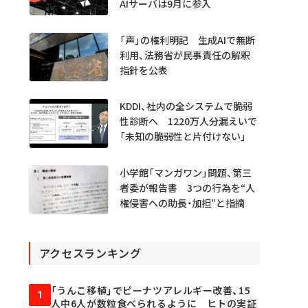
AIサーバは9月に参入
「声」の権利明記 生成AIで無断
利用、法務省が民事責任の解釈
指針を公表
KDDI、社内の全システムで脆弱
性診断へ 1220万人分漏えいで
「未知の脆弱性と片付けない」
小学館「マンガワン」問題、第三
者委が報告書 3つの行為を“人
権侵害への助長・加担”と指摘
アクセスランキング
「うんこ移植」でピーナツアレルギー改善、15
1
人中6人が数粒食べられるように ヒトの実証