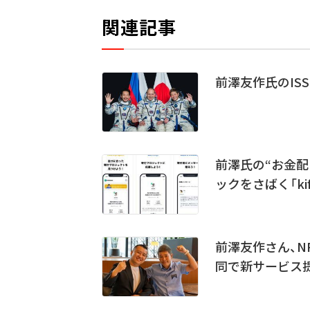
関連記事
前澤友作氏のIS
前澤氏の“お金配
ックをさばく「kif
前澤友作さん、N
同で新サービス