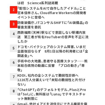
は初 Science系列誌掲載
「配信システムをAIで自作したアイドル」こと
2
宮本佳林さん、Cloudflare Workersの開発者
イベントに登壇へ
防衛装備庁、ITコンサルSHIFTに「AI装備品」の
3
審査支援を委託
西鉄福岡（天神）駅などで意図しない駅構内放
4
送 第三者が有名YouTuberの音声を不正に流
したか
ドコモ・バイクシェアのシステム障害、いまだ
5
全面復旧ならず 8月1日以降の利用者には「全
額返金」へ
手術中の大地震、患者守る医療スタッフ……熊
6
本総合病院の動画に反響 「プロの動き」「尊
敬」
KDDI、社内の全システムで脆弱性診断へ
7
1220万人分漏えいで「未知の脆弱性と片付け
ない」
「ChatGPT」のデフォルトモデル、PlusとPro
8
は「Sol」に、無料版は「Luna」でテキストチャ
ット無制限に
Gmail、他社メアドを送信元にできる機能を廃