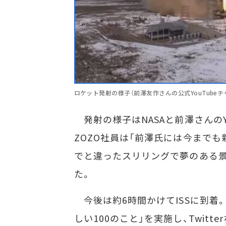
ロケット発射の様子（前澤友作さんの公式YouTubeチ
発射の様子はNASAと前澤さんのY
ZOZO社員は「前澤氏には今まで
でと違ったスリリングで夢のある景
た。
今後は約6時間かけてISSに到着。
しい100のこと」を実施し、Twitt