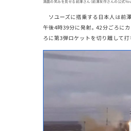
満面の笑みを見せる前澤さん（前澤友作さんの公式You
ソユーズに搭乗する日本人は前澤
午後4時39分に発射。42分ごろに
ろに第3弾ロケットを切り離して打