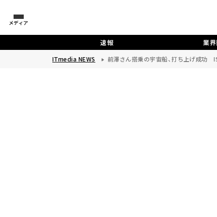
メディア
速報
業界
ITmedia NEWS
前澤さん搭乗の宇宙船、打ち上げ成功 I