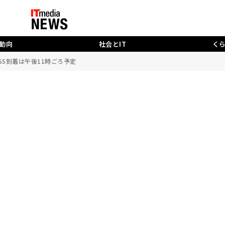
動向
社会とIT
く
SS到着は午後11時ごろ予定