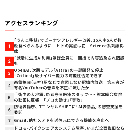
アクセスランキング
「うんこ移植」でピーナツアレルギー改善、15人中6人が数
粒食べられるように ヒトの実証は初 Science系列誌掲
1
載
「就活に生成AI利用」ほぼ全員に 面接で内容追及され困惑
2
も
OpenAI、次期モデル「Astra」の一部開発を停止
3
「Critical」級サイバー能力の可能性否定できず
西鉄福岡（天神）駅などで意図しない駅構内放送 第三者が
4
有名YouTuberの音声を不正に流したか
手術中の大地震、患者守る医療スタッフ……熊本総合病院
5
の動画に反響 「プロの動き」「尊敬」
防衛装備庁、ITコンサルSHIFTに「AI装備品」の審査支援を
6
委託
Gmail、他社メアドを送信元にできる機能を廃止へ
7
ドコモ・バイクシェアのシステム障害、いまだ全面復旧なら