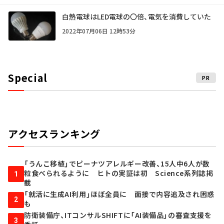
白熱電球はLED電球の〇倍、電気を消費していた
2022年07月06日 12時53分
Special
PR
アクセスランキング
「うんこ移植」でピーナツアレルギー改善、15人中6人が数
粒食べられるように ヒトの実証は初 Science系列誌掲
1
載
「就活に生成AI利用」ほぼ全員に 面接で内容追及され困惑
2
も
防衛装備庁、ITコンサルSHIFTに「AI装備品」の審査支援を
3