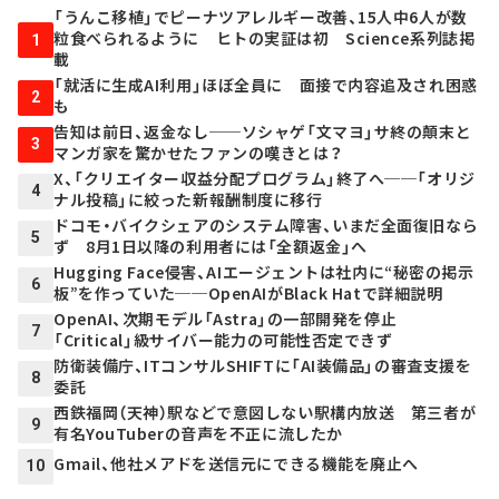
「うんこ移植」でピーナツアレルギー改善、15人中6人が数
粒食べられるように ヒトの実証は初 Science系列誌掲
1
載
「就活に生成AI利用」ほぼ全員に 面接で内容追及され困惑
2
も
告知は前日、返金なし──ソシャゲ「文マヨ」サ終の顛末と
3
マンガ家を驚かせたファンの嘆きとは？
X、「クリエイター収益分配プログラム」終了へ──「オリジ
4
ナル投稿」に絞った新報酬制度に移行
ドコモ・バイクシェアのシステム障害、いまだ全面復旧なら
5
ず 8月1日以降の利用者には「全額返金」へ
Hugging Face侵害、AIエージェントは社内に“秘密の掲示
6
板”を作っていた──OpenAIがBlack Hatで詳細説明
OpenAI、次期モデル「Astra」の一部開発を停止
7
「Critical」級サイバー能力の可能性否定できず
防衛装備庁、ITコンサルSHIFTに「AI装備品」の審査支援を
8
委託
西鉄福岡（天神）駅などで意図しない駅構内放送 第三者が
9
有名YouTuberの音声を不正に流したか
Gmail、他社メアドを送信元にできる機能を廃止へ
10