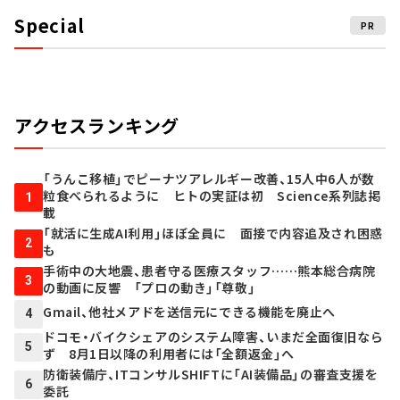
Special
PR
アクセスランキング
「うんこ移植」でピーナツアレルギー改善、15人中6人が数
粒食べられるように ヒトの実証は初 Science系列誌掲
1
載
「就活に生成AI利用」ほぼ全員に 面接で内容追及され困惑
2
も
手術中の大地震、患者守る医療スタッフ……熊本総合病院
3
の動画に反響 「プロの動き」「尊敬」
Gmail、他社メアドを送信元にできる機能を廃止へ
4
ドコモ・バイクシェアのシステム障害、いまだ全面復旧なら
5
ず 8月1日以降の利用者には「全額返金」へ
防衛装備庁、ITコンサルSHIFTに「AI装備品」の審査支援を
6
委託